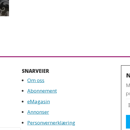
SNARVEIER
N
Om oss
M
Abonnement
po
eMagasin
Annonser
Personvernerklæring