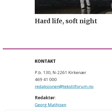
Hard life, soft night
KONTAKT
P.b. 130, N-2261 Kirkenær
469 41 000
redaksjonen@tekstilforum.no
Redaktør
:
Georg Mathisen
90 93 28 97