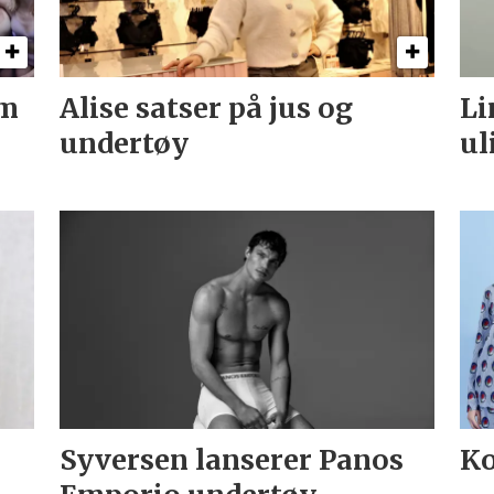
om
Alise satser på jus og
Li
undertøy
ul
Syversen lanserer Panos
Ko