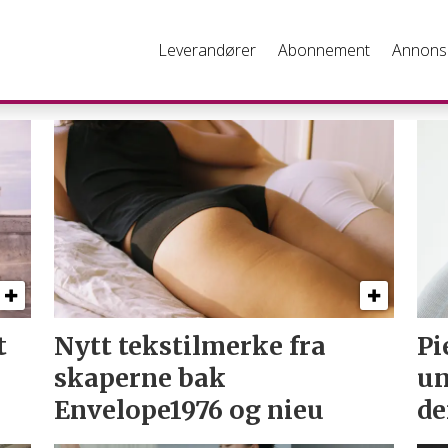
Leverandører
Abonnement
Annons
t
Nytt tekstil­merke fra
Pi
skaperne bak
un
Envelope1976 og nieu
de