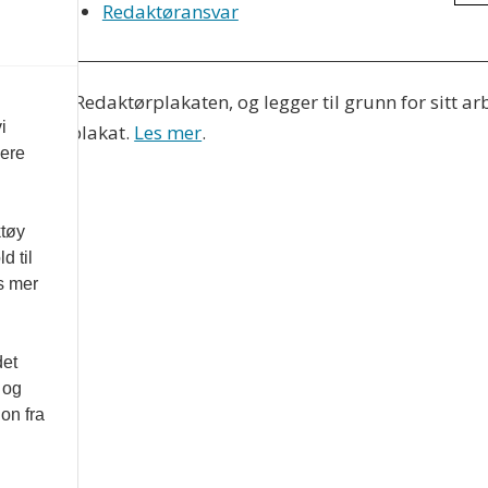
Redaktøransvar
es etter Redaktørplakaten, og legger til grunn for sitt ar
i
 Varsom-plakat.
Les mer
.
vere
ktøy
d til
es mer
det
 og
on fra