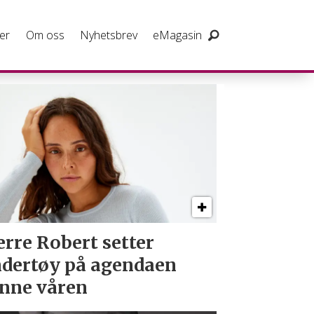
er
Om oss
Nyhetsbrev
eMagasin
erre Robert setter
dertøy på agendaen
nne våren