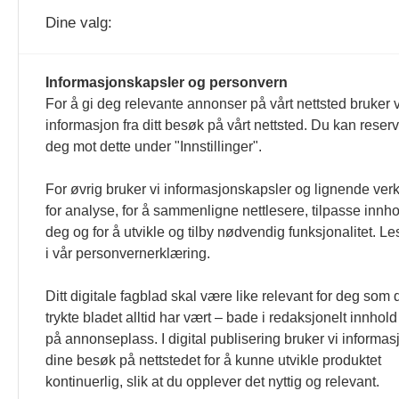
Dine valg:
Tekstilforum og tekstilforum.no rediger
Informasjonskapsler og personvern
For å gi deg relevante annonser på vårt nettsted bruker v
formulert i Norsk Presseforbunds Vær
informasjon fra ditt besøk på vårt nettsted. Du kan reser
deg mot dette under "Innstillinger".
For øvrig bruker vi informasjonskapsler og lignende ver
for analyse, for å sammenligne nettlesere, tilpasse innhol
deg og for å utvikle og tilby nødvendig funksjonalitet. L
i vår personvernerklæring.
Ditt digitale fagblad skal være like relevant for deg som 
trykte bladet alltid har vært – bade i redaksjonelt innhold
på annonseplass. I digital publisering bruker vi informasj
dine besøk på nettstedet for å kunne utvikle produktet
kontinuerlig, slik at du opplever det nyttig og relevant.