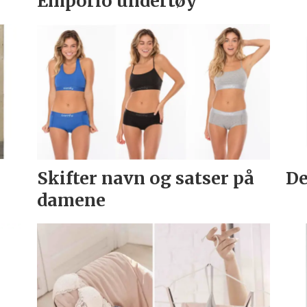
Emporio undertøy
Skifter navn og satser på
De
damene