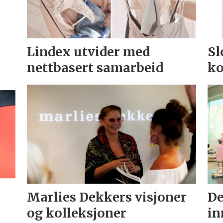
Lindex utvider med
Sl
nettbasert samarbeid
ko
Marlies Dekkers visjoner
De
og kolleksjoner
in