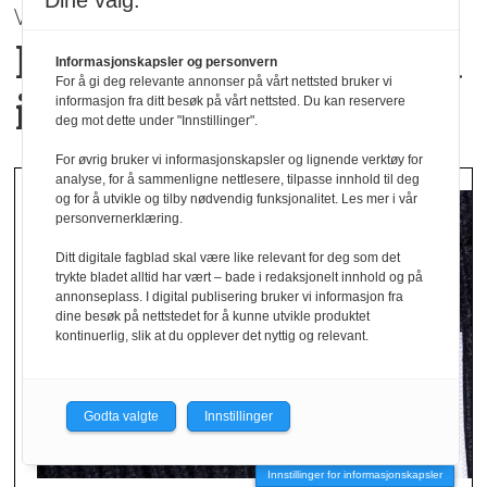
Dine valg:
VÅR / SOMMER 2027 | Mey
Hverdagsluksus med
Informasjonskapsler og personvern
For å gi deg relevante annonser på vårt nettsted bruker vi
italiensk inspirasjon
informasjon fra ditt besøk på vårt nettsted. Du kan reservere
deg mot dette under "Innstillinger".
For øvrig bruker vi informasjonskapsler og lignende verktøy for
analyse, for å sammenligne nettlesere, tilpasse innhold til deg
og for å utvikle og tilby nødvendig funksjonalitet. Les mer i vår
personvernerklæring.
Ditt digitale fagblad skal være like relevant for deg som det
trykte bladet alltid har vært – bade i redaksjonelt innhold og på
annonseplass. I digital publisering bruker vi informasjon fra
dine besøk på nettstedet for å kunne utvikle produktet
kontinuerlig, slik at du opplever det nyttig og relevant.
Godta valgte
Innstillinger
Innstillinger for informasjonskapsler