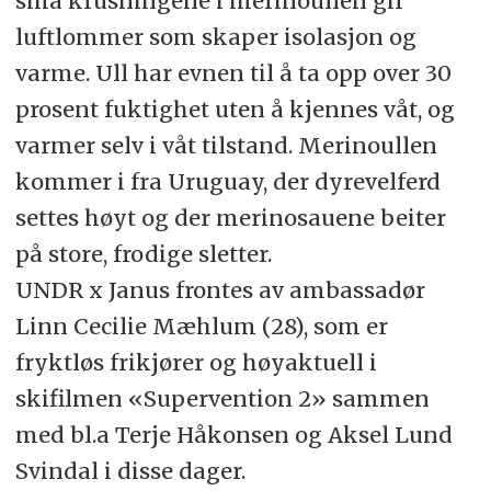
små krusningene i merinoullen gir
luftlommer som skaper isolasjon og
varme. Ull har evnen til å ta opp over 30
prosent fuktighet uten å kjennes våt, og
varmer selv i våt tilstand. Merinoullen
kommer i fra Uruguay, der dyrevelferd
settes høyt og der merinosauene beiter
på store, frodige sletter.
UNDR x Janus frontes av ambassadør
Linn Cecilie Mæhlum (28), som er
fryktløs frikjører og høyaktuell i
skifilmen «Supervention 2» sammen
med bl.a Terje Håkonsen og Aksel Lund
Svindal i disse dager.