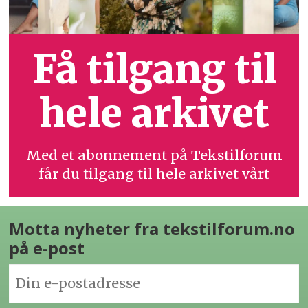
Få tilgang til
hele arkivet
Med et abonnement på Tekstilforum
får du tilgang til hele arkivet vårt
Motta nyheter fra tekstilforum.no
på e-post