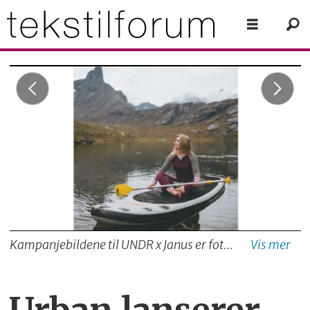
Kampanjebildene til UNDR x Janus er fotografert av den anerkjente tyske fotografen Johannes Höhn, som står bak naturfotografiene på instagramkontoen @pangeaproductions. Bildene er tatt i naturskjønne omgivelser ved Geirangerfjorden og Trollstigen.