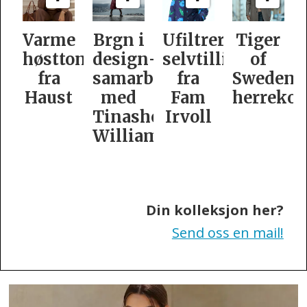
Varme
Brgn i
Ufiltrert
Tiger
høsttoner
design­
selvtillit
of
fra
samarbeid
fra
Swedens
Haust
med
Fam
herrekol
Tinashe
Irvoll
Williamson
Din kolleksjon her?
Send oss en mail!