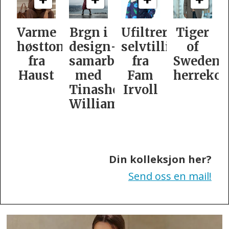
e
Brgn i
Ufiltrert
Tiger
Slik
oner
design­
selvtillit
of
er
samarbeid
fra
Swedens
dame­
t
med
Fam
herrekolleksjon
kolleksj
Tinashe
Irvoll
fra
Williamson
Tiger
of
Sweden
Din kolleksjon her?
Send oss en mail!