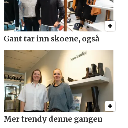
Gant tar inn skoene, også
Mer trendy denne gangen