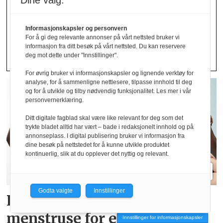
Dine valg:
Avdekket stor andel
Informasjonskapsler og personvern
feil­merking av klær
For å gi deg relevante annonser på vårt nettsted bruker vi
informasjon fra ditt besøk på vårt nettsted. Du kan reservere
deg mot dette under "Innstillinger".
For øvrig bruker vi informasjonskapsler og lignende verktøy for
analyse, for å sammenligne nettlesere, tilpasse innhold til deg
og for å utvikle og tilby nødvendig funksjonalitet. Les mer i vår
personvernerklæring.
Ditt digitale fagblad skal være like relevant for deg som det
trykte bladet alltid har vært – bade i redaksjonelt innhold og på
annonseplass. I digital publisering bruker vi informasjon fra
dine besøk på nettstedet for å kunne utvikle produktet
kontinuerlig, slik at du opplever det nyttig og relevant.
Godta valgte
Innstillinger
Lindex og Mammut lanserer
menstruse for en aktiv
Innstillinger for informasjonskapsler