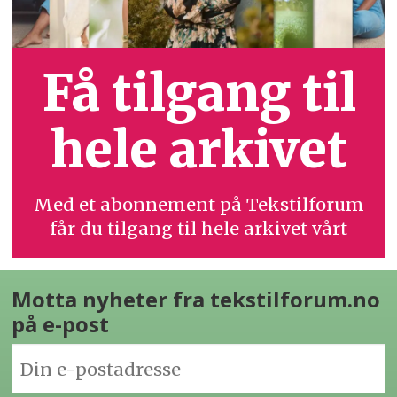
Få tilgang til
hele arkivet
Med et abonnement på Tekstilforum
får du tilgang til hele arkivet vårt
Motta nyheter fra tekstilforum.no
på e-post