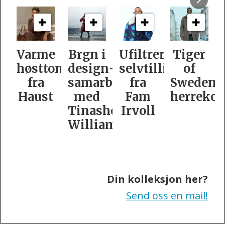
e
Brgn i
Ufiltrert
Tiger
Slik
oner
design­
selvtillit
of
er
samarbeid
fra
Swedens
dame­
t
med
Fam
herrekolleksjon
kolleksj
Tinashe
Irvoll
fra
Williamson
Tiger
of
Sweden
Din kolleksjon her?
Send oss en mail!