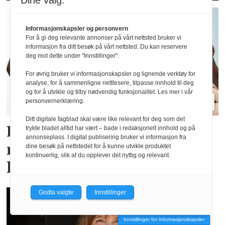
Dine valg:
Informasjonskapsler og personvern
For å gi deg relevante annonser på vårt nettsted bruker vi
informasjon fra ditt besøk på vårt nettsted. Du kan reservere
deg mot dette under "Innstillinger".
For øvrig bruker vi informasjonskapsler og lignende verktøy for
analyse, for å sammenligne nettlesere, tilpasse innhold til deg
og for å utvikle og tilby nødvendig funksjonalitet. Les mer i vår
personvernerklæring.
Ditt digitale fagblad skal være like relevant for deg som det
Lindex og Mammut lanserer
trykte bladet alltid har vært – bade i redaksjonelt innhold og på
annonseplass. I digital publisering bruker vi informasjon fra
menstruse for en aktiv
dine besøk på nettstedet for å kunne utvikle produktet
kontinuerlig, slik at du opplever det nyttig og relevant.
livsstil
Godta valgte
Innstillinger
Innstillinger for informasjonskapsler