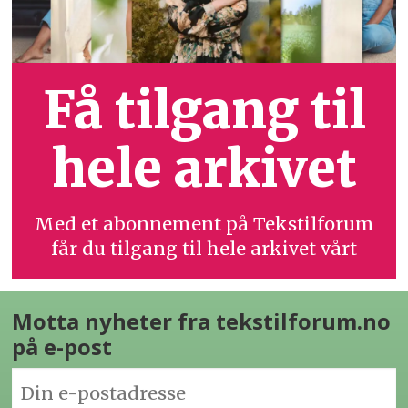
Få tilgang til
hele arkivet
Med et abonnement på Tekstilforum
får du tilgang til hele arkivet vårt
Motta nyheter fra tekstilforum.no
på e-post