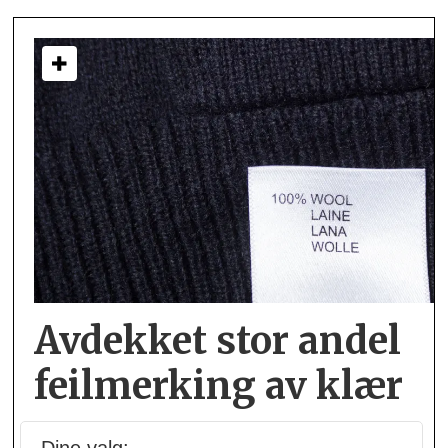
Avdekket stor andel
feil­merking av klær