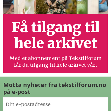
Få tilgang til
hele arkivet
Med et abonnement på Tekstilforum
får du tilgang til hele arkivet vårt
Motta nyheter fra tekstilforum.no
på e-post