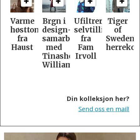
e
Brgn i
Ufiltrert
Tiger
Slik
oner
design­
selvtillit
of
er
samarbeid
fra
Swedens
dame­
t
med
Fam
herrekolleksjon
kolleksj
Tinashe
Irvoll
fra
Williamson
Tiger
of
Sweden
Din kolleksjon her?
Send oss en mail!