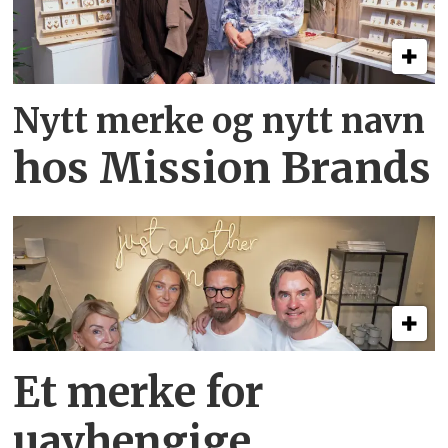
Nytt merke og nytt navn
hos Mission Brands
Et merke for
uavhengige