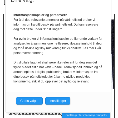
italiensk inspirasjon
Dine valg:
Informasjonskapsler og personvern
For å gi deg relevante annonser på vårt nettsted bruker vi
informasjon fra ditt besøk på vårt nettsted. Du kan reservere
deg mot dette under "Innstillinger".
For øvrig bruker vi informasjonskapsler og lignende verktøy for
analyse, for å sammenligne nettlesere, tilpasse innhold til deg
og for å utvikle og tilby nødvendig funksjonalitet. Les mer i vår
personvernerklæring.
Ditt digitale fagblad skal være like relevant for deg som det
trykte bladet alltid har vært – bade i redaksjonelt innhold og på
annonseplass. I digital publisering bruker vi informasjon fra
dine besøk på nettstedet for å kunne utvikle produktet
kontinuerlig, slik at du opplever det nyttig og relevant.
Avdekket stor andel
Godta valgte
Innstillinger
feil­merking av klær
Innstillinger for informasjonskapsler