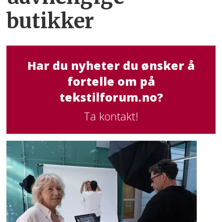
butikker
Har du nyheter du ønsker å
fortelle om på
tekstilforum.no?
Ta kontakt!