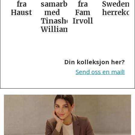
samarbeid
fra
Swedens
dame­
t
med
Fam
herrekolleksjon
kolleksj
Tinashe
Irvoll
fra
Williamson
Tiger
of
Sweden
Din kolleksjon her?
Send oss en mail!