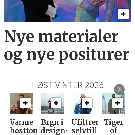
Nye materialer
og nye positurer
HØST VINTER 2026
e
Brgn i
Ufiltrert
Tiger
Slik
oner
design­
selvtillit
of
er