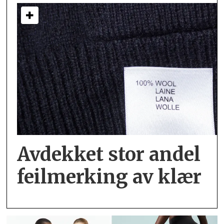
Avdekket stor andel
feil­merking av klær