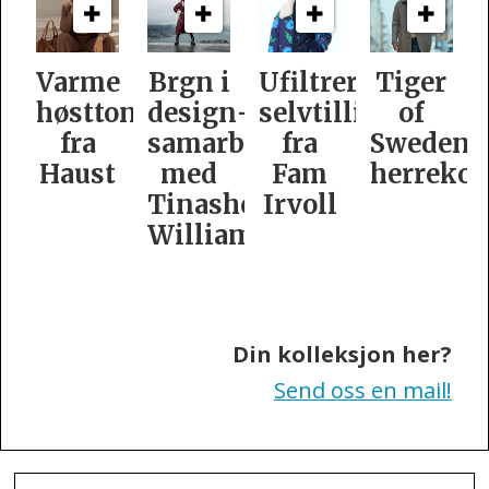
e
Brgn i
Ufiltrert
Tiger
Slik
oner
design­
selvtillit
of
er
samarbeid
fra
Swedens
dame­
t
med
Fam
herrekolleksjon
kolleksj
Tinashe
Irvoll
fra
Williamson
Tiger
of
Sweden
Din kolleksjon her?
Send oss en mail!