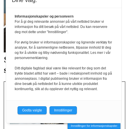
Dine valg:
Informasjonskapsler og personvern
For å gi deg relevante annonser på vårt nettsted bruker vi
informasjon fra ditt besøk på vårt nettsted. Du kan reservere
deg mot dette under "Innstillinger".
For øvrig bruker vi informasjonskapsler og lignende verktøy for
analyse, for å sammenligne nettlesere, tilpasse innhold til deg
og for å utvikle og tilby nødvendig funksjonalitet. Les mer i vår
Studenter skal bidra i
Norsirks
personvernerklæring.
satsing på tekstil
Ditt digitale fagblad skal være like relevant for deg som det
trykte bladet alltid har vært – bade i redaksjonelt innhold og på
annonseplass. I digital publisering bruker vi informasjon fra
dine besøk på nettstedet for å kunne utvikle produktet
kontinuerlig, slik at du opplever det nyttig og relevant.
Godta valgte
Innstillinger
Innstillinger for informasjonskapsler