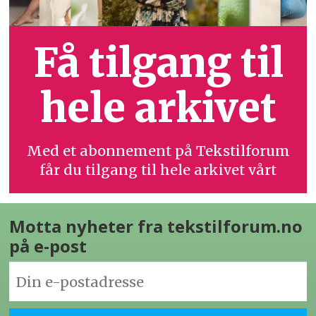
Få tilgang til
hele arkivet
Med et abonnement på Tekstilforum
får du tilgang til hele arkivet vårt
Motta nyheter fra tekstilforum.no
på e-post