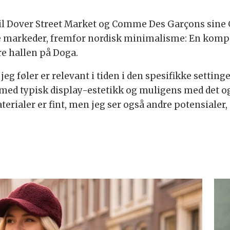
l Dover Street Market og Comme Des Garçons sine G
ylte markeder, fremfor nordisk minimalisme: En k
re hallen på Doga.
jeg føler er relevant i tiden i den spesifikke settingen
g med typisk display-estetikk og muligens med det o
rialer er fint, men jeg ser også andre potensialer, 