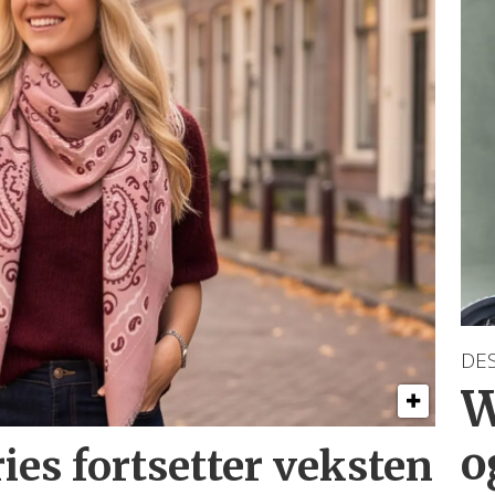
DE
W
o
ries
fortsetter veksten