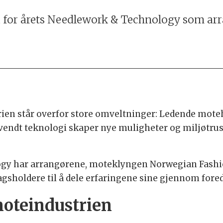
a for årets Needlework & Technology som arr
rien står overfor store omveltninger: Ledende mote
endt teknologi skaper nye muligheter og miljøtrus
gy har arrangørene, moteklyngen Norwegian Fashio
agsholdere til å dele erfaringene sine gjennom fore
moteindustrien