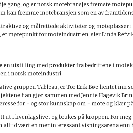
edje gang, og er norsk motebransjes fremste møtepu
 som kan fremme motebransjen som en av framtidens
ttraktive og målrettede aktiviteter og møteplasser 
et møtepunkt for moteindustrien, sier Linda Refvik
e en utstilling med produkter fra bedriftene i mote
n i norsk moteindustri.
tive gruppen Tableau, er Tor Erik Bøe hentet inn so
osjektene han gjør sammen med Jennie Hagevik Bring
nteresse for - og stor kunnskap om - mote og klær p
tt ut i hverdagslivet og brukes på kroppen. For m
lltid vært en mer interessant visningsarena enn hvi