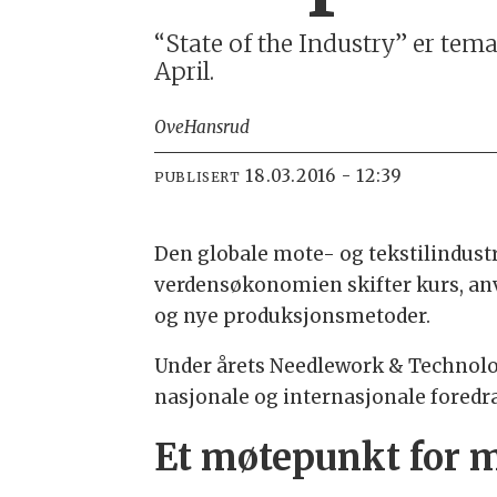
“State of the Industry” er tem
April.
Ove
Hansrud
18.03.2016 - 12:39
PUBLISERT
Den globale mote- og tekstilindust
verdensøkonomien skifter kurs, anv
og nye produksjonsmetoder.
Under årets Needlework & Technolo
nasjonale og internasjonale foredr
E
t møtepunkt for 