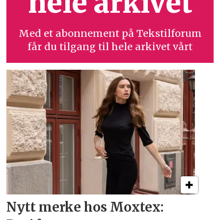
hele arkivet
Med et abonnement på Tekstilforum
får du tilgang til hele arkivet vårt
Nytt merke hos Moxtex: