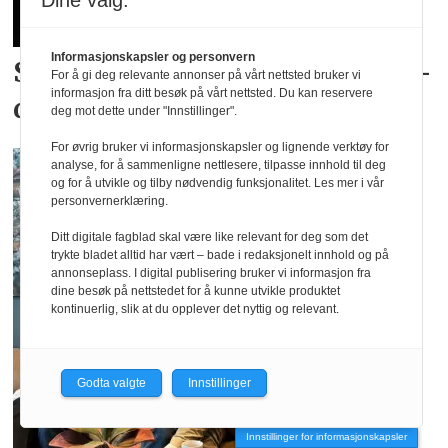
Dine valg:
Informasjonskapsler og personvern
Skyhøy interesse for
landslags­
For å gi deg relevante annonser på vårt nettsted bruker vi
informasjon fra ditt besøk på vårt nettsted. Du kan reservere
drakter
deg mot dette under "Innstillinger".
For øvrig bruker vi informasjonskapsler og lignende verktøy for
analyse, for å sammenligne nettlesere, tilpasse innhold til deg
og for å utvikle og tilby nødvendig funksjonalitet. Les mer i vår
personvernerklæring.
Ditt digitale fagblad skal være like relevant for deg som det
trykte bladet alltid har vært – bade i redaksjonelt innhold og på
annonseplass. I digital publisering bruker vi informasjon fra
dine besøk på nettstedet for å kunne utvikle produktet
kontinuerlig, slik at du opplever det nyttig og relevant.
Godta valgte
Innstillinger
Innstillinger for informasjonskapsler