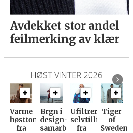
Avdekket stor andel
feil­merking av klær
HØST VINTER 2026
e
Brgn i
Ufiltrert
Tiger
Slik
oner
design­
selvtillit
of
er
samarbeid
fra
Swedens
dame­