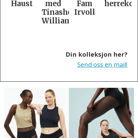
t
med
Fam
herrekolleksjon
kolleksj
Tinashe
Irvoll
fra
Williamson
Tiger
of
Sweden
Din kolleksjon her?
Send oss en mail!