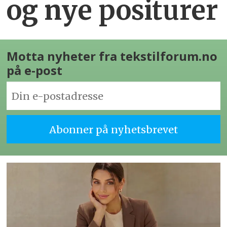
og nye positurer
Motta nyheter fra tekstilforum.no
på e-post