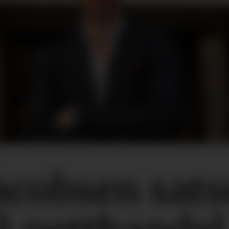
n
acobsen sats