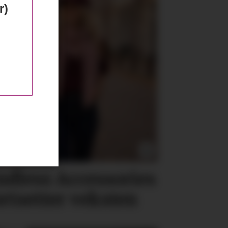
r)
ndless Accessories
ortsetter veksten