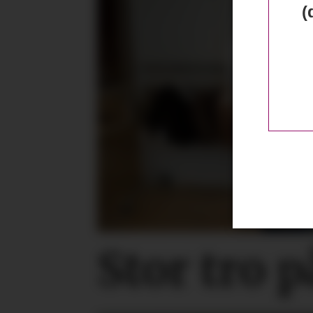
(
Stor tro 