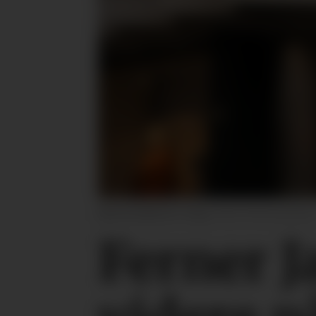
Øyvind Hjelkrem-Haug
Foto: Ferner Jacobse
Ferner J