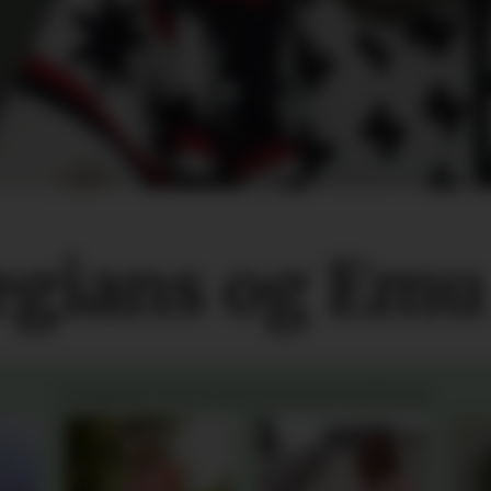
gians og Emu 
SOMMER 2026 FRA NORSKE MERKER: