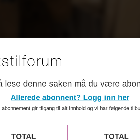
 til bambus ho
å lese denne saken må du være abo
Allerede abonnent? Logg inn her
 abonnement gir tilgang til alt innhold og vi har følgende tilb
TOTAL
TOTAL