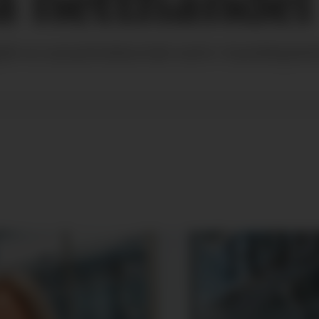
å netthandel
gått en samarbeidsavtale med e-handelsplatt