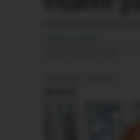
videre p
Ferner Jacobsen har nylig inn
Redaksjonen
i Tekstilforum
12.04.2022 - 09:00
PUBLISERT
NETTHANDEL
NYHETER