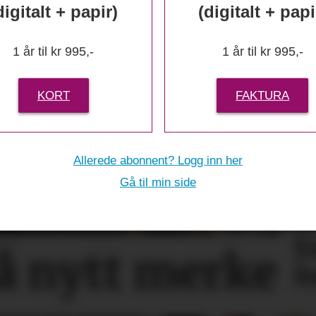
digitalt + papir)
(digitalt + papi
1 år til kr 995,-
1 år til kr 995,-
KORT
FAKTURA
Allerede abonnent? Logg inn her
Gå til min side
E
på nytt merke
f