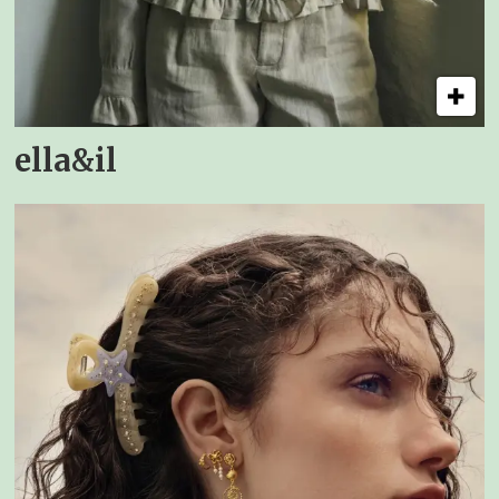
ella&il