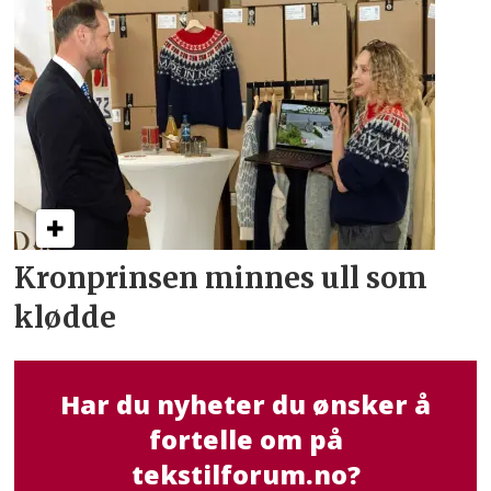
Kronprinsen minnes ull som
klødde
Har du nyheter du ønsker å
fortelle om på
tekstilforum.no?