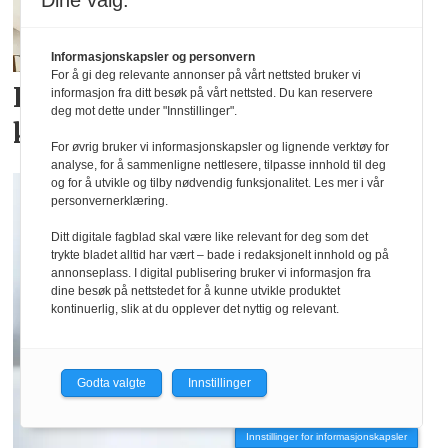
Dine valg:
Informasjonskapsler og personvern
For å gi deg relevante annonser på vårt nettsted bruker vi
Kronprinsen minnes ull som
informasjon fra ditt besøk på vårt nettsted. Du kan reservere
deg mot dette under "Innstillinger".
klødde
For øvrig bruker vi informasjonskapsler og lignende verktøy for
analyse, for å sammenligne nettlesere, tilpasse innhold til deg
og for å utvikle og tilby nødvendig funksjonalitet. Les mer i vår
personvernerklæring.
Ditt digitale fagblad skal være like relevant for deg som det
trykte bladet alltid har vært – bade i redaksjonelt innhold og på
annonseplass. I digital publisering bruker vi informasjon fra
dine besøk på nettstedet for å kunne utvikle produktet
kontinuerlig, slik at du opplever det nyttig og relevant.
Godta valgte
Innstillinger
Innstillinger for informasjonskapsler