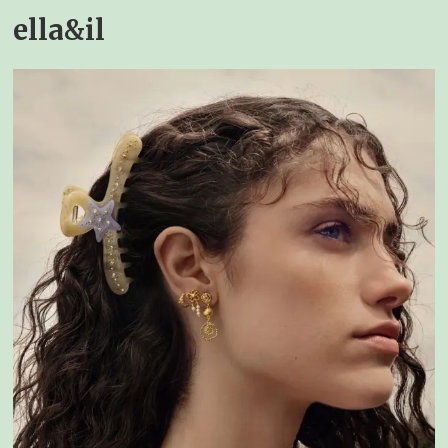
ella&il