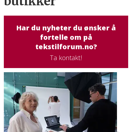
butikker
Har du nyheter du ønsker å
fortelle om på
tekstilforum.no?
Ta kontakt!