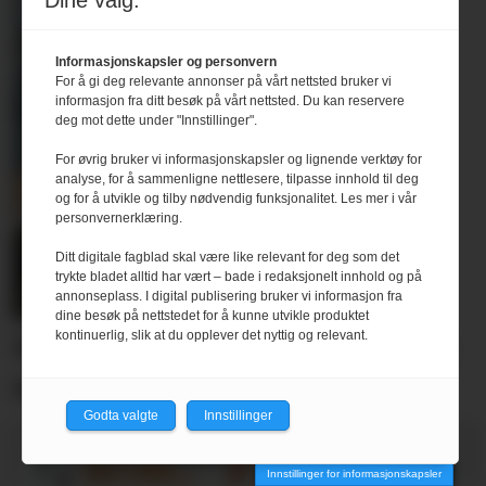
Dine valg:
Informasjonskapsler og personvern
For å gi deg relevante annonser på vårt nettsted bruker vi
informasjon fra ditt besøk på vårt nettsted. Du kan reservere
deg mot dette under "Innstillinger".
For øvrig bruker vi informasjonskapsler og lignende verktøy for
analyse, for å sammenligne nettlesere, tilpasse innhold til deg
og for å utvikle og tilby nødvendig funksjonalitet. Les mer i vår
personvernerklæring.
Ditt digitale fagblad skal være like relevant for deg som det
trykte bladet alltid har vært – bade i redaksjonelt innhold og på
annonseplass. I digital publisering bruker vi informasjon fra
dine besøk på nettstedet for å kunne utvikle produktet
kontinuerlig, slik at du opplever det nyttig og relevant.
Studenter skal bidra i
Norsirks
satsing på tekstil
Godta valgte
Innstillinger
Innstillinger for informasjonskapsler