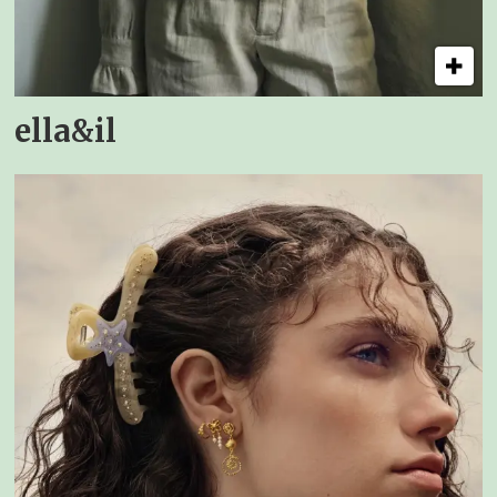
ella&il