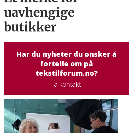
uavhengige
butikker
Har du nyheter du ønsker å
fortelle om på
tekstilforum.no?
Ta kontakt!