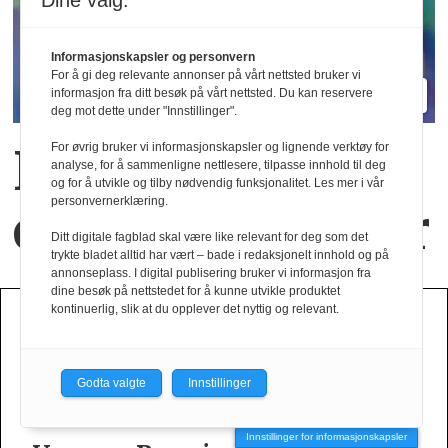
Dine valg:
Informasjonskapsler og personvern
For å gi deg relevante annonser på vårt nettsted bruker vi
informasjon fra ditt besøk på vårt nettsted. Du kan reservere
deg mot dette under "Innstillinger".
Nye materialer
For øvrig bruker vi informasjonskapsler og lignende verktøy for
analyse, for å sammenligne nettlesere, tilpasse innhold til deg
og for å utvikle og tilby nødvendig funksjonalitet. Les mer i vår
personvernerklæring.
og nye positurer
Ditt digitale fagblad skal være like relevant for deg som det
trykte bladet alltid har vært – bade i redaksjonelt innhold og på
annonseplass. I digital publisering bruker vi informasjon fra
dine besøk på nettstedet for å kunne utvikle produktet
kontinuerlig, slik at du opplever det nyttig og relevant.
HØST VINTER 2026
Godta valgte
Innstillinger
Innstillinger for informasjonskapsler