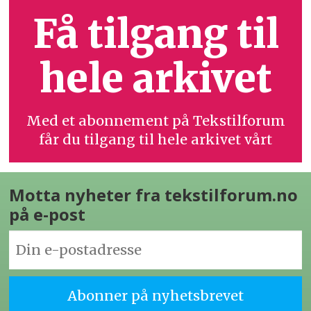
Få tilgang til
hele arkivet
Med et abonnement på Tekstilforum
får du tilgang til hele arkivet vårt
Motta nyheter fra tekstilforum.no
på e-post