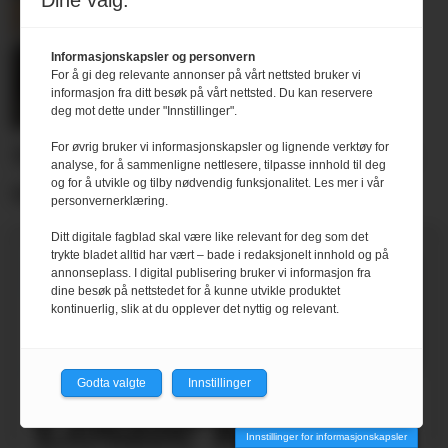
Dine valg:
Informasjonskapsler og personvern
For å gi deg relevante annonser på vårt nettsted bruker vi
informasjon fra ditt besøk på vårt nettsted. Du kan reservere
deg mot dette under "Innstillinger".
For øvrig bruker vi informasjonskapsler og lignende verktøy for
Studenter skal bidra i
Norsirks
analyse, for å sammenligne nettlesere, tilpasse innhold til deg
og for å utvikle og tilby nødvendig funksjonalitet. Les mer i vår
satsing på tekstil
personvernerklæring.
Ditt digitale fagblad skal være like relevant for deg som det
trykte bladet alltid har vært – bade i redaksjonelt innhold og på
annonseplass. I digital publisering bruker vi informasjon fra
dine besøk på nettstedet for å kunne utvikle produktet
kontinuerlig, slik at du opplever det nyttig og relevant.
Godta valgte
Innstillinger
Lojale kunder
Innstillinger for informasjonskapsler