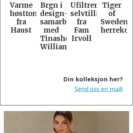
e
Brgn i
Ufiltrert
Tiger
Slik
oner
design­
selvtillit
of
er
samarbeid
fra
Swedens
dame­
t
med
Fam
herrekolleksjon
kolleksj
Tinashe
Irvoll
fra
Williamson
Tiger
of
Sweden
Din kolleksjon her?
Send oss en mail!