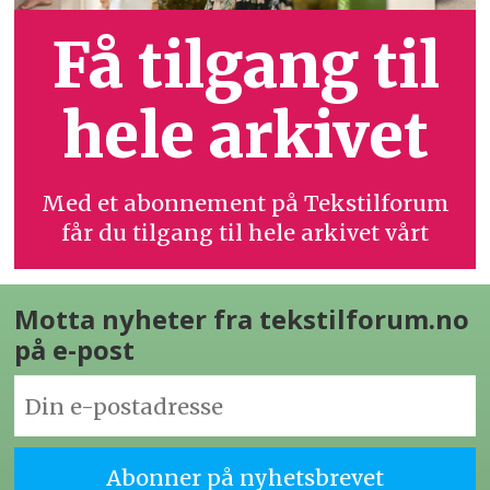
Få tilgang til
hele arkivet
Med et abonnement på Tekstilforum
får du tilgang til hele arkivet vårt
Motta nyheter fra tekstilforum.no
på e-post