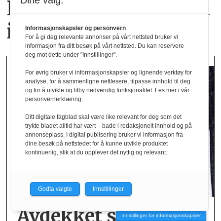
Dine valg:
Hverdagsluksus med
italiensk inspirasjon
Informasjonskapsler og personvern
For å gi deg relevante annonser på vårt nettsted bruker vi
informasjon fra ditt besøk på vårt nettsted. Du kan reservere
deg mot dette under "Innstillinger".
For øvrig bruker vi informasjonskapsler og lignende verktøy for
analyse, for å sammenligne nettlesere, tilpasse innhold til deg
og for å utvikle og tilby nødvendig funksjonalitet. Les mer i vår
personvernerklæring.
Ditt digitale fagblad skal være like relevant for deg som det
trykte bladet alltid har vært – bade i redaksjonelt innhold og på
annonseplass. I digital publisering bruker vi informasjon fra
dine besøk på nettstedet for å kunne utvikle produktet
kontinuerlig, slik at du opplever det nyttig og relevant.
Godta valgte
Innstillinger
Avdekket stor andel
Innstillinger for informasjonskapsler