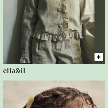
ella&il