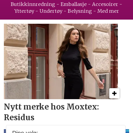
Butikkinnredning - Emballasje - Accesoirer -
Yttertøy - Undertøy - Belysning - Med mer
Nytt merke hos Moxtex:
Residus