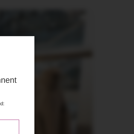
nnent
ud: