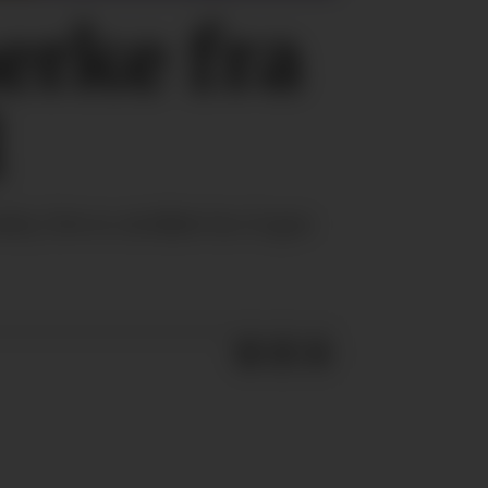
erke fra
l
y. Det er utviklet for å spre