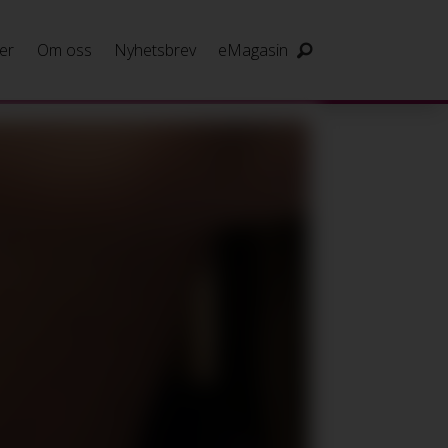
er
Om oss
Nyhetsbrev
eMagasin