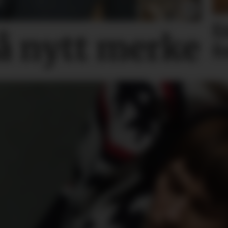
E
på nytt merke
f