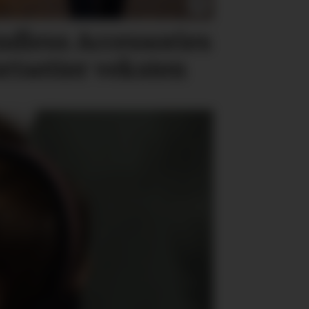
ndless Accessories
ortsetter veksten