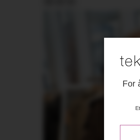
For 
Et