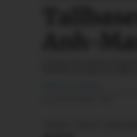
Tallbas
Anh-Mar
Gründer Anh-Marthe Storheil ha
kunnskap og lage personlige
Redaksjonen
i Tekstilforum
22.11.2022 - 12:02
PUBLISERT
SMYKKER
NYHETER
NORSKE DES