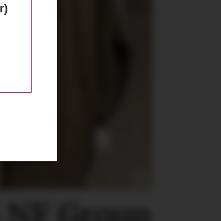
r)
s NF Group