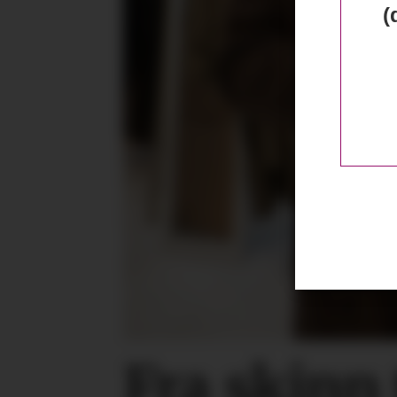
(
Fra skinn