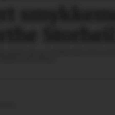
ert smykkem
the Storhei
r lansert sitt nye smykkemerke, Eleven Jewelr
 smykker med mening.
IGNERE