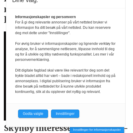
Dine valg:
menstruse for en aktiv
livsstil
Informasjonskapsler og personvern
For å gi deg relevante annonser på vårt nettsted bruker vi
informasjon fra ditt besøk på vårt nettsted. Du kan reservere
deg mot dette under "Innstillinger".
For øvrig bruker vi informasjonskapsler og lignende verktøy for
analyse, for å sammenligne nettlesere, tilpasse innhold til deg
og for å utvikle og tilby nødvendig funksjonalitet. Les mer i vår
personvernerklæring.
Ditt digitale fagblad skal være like relevant for deg som det
trykte bladet alltid har vært – bade i redaksjonelt innhold og på
annonseplass. I digital publisering bruker vi informasjon fra
dine besøk på nettstedet for å kunne utvikle produktet
kontinuerlig, slik at du opplever det nyttig og relevant.
Godta valgte
Innstillinger
Skyhøy interesse for
landslags­
Innstillinger for informasjonskapsler