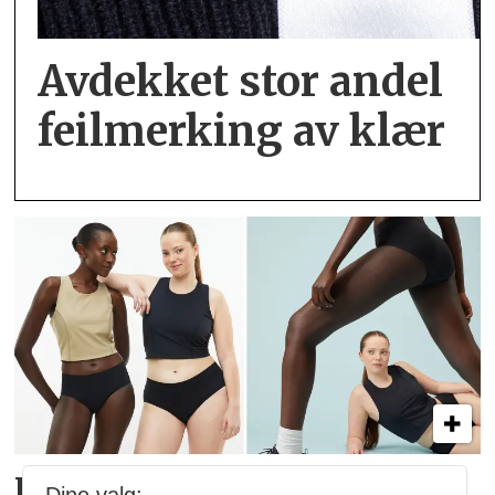
Avdekket stor andel
feil­merking av klær
Lindex og Mammut lanserer