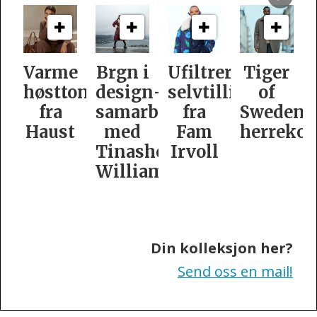
e
Brgn i
Ufiltrert
Tiger
Slik
oner
design­
selvtillit
of
er
samarbeid
fra
Swedens
dame­
t
med
Fam
herrekolleksjon
kolleksj
Tinashe
Irvoll
fra
Williamson
Tiger
of
Sweden
Din kolleksjon her?
Send oss en mail!