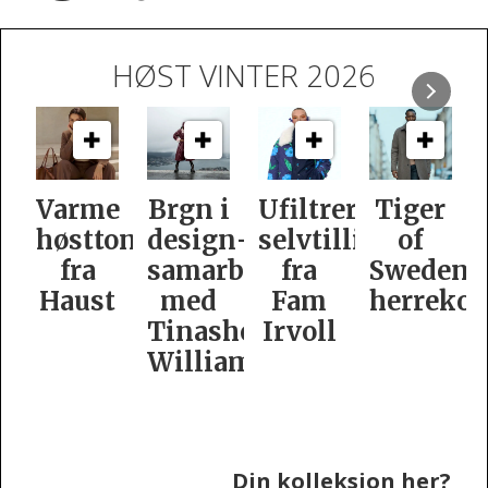
HØST VINTER 2026
e
Brgn i
Ufiltrert
Tiger
Slik
oner
design­
selvtillit
of
er
samarbeid
fra
Swedens
dame­
t
med
Fam
herrekolleksjon
kolleksj
Tinashe
Irvoll
fra
Williamson
Tiger
of
Sweden
Din kolleksjon her?