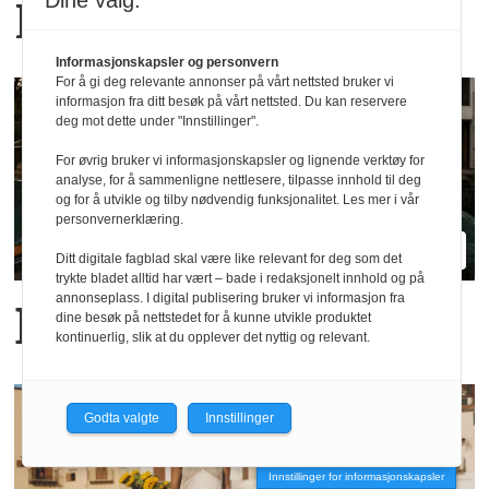
Dine valg:
Haust Collection
Informasjonskapsler og personvern
For å gi deg relevante annonser på vårt nettsted bruker vi
informasjon fra ditt besøk på vårt nettsted. Du kan reservere
deg mot dette under "Innstillinger".
For øvrig bruker vi informasjonskapsler og lignende verktøy for
analyse, for å sammenligne nettlesere, tilpasse innhold til deg
og for å utvikle og tilby nødvendig funksjonalitet. Les mer i vår
personvernerklæring.
Ditt digitale fagblad skal være like relevant for deg som det
trykte bladet alltid har vært – bade i redaksjonelt innhold og på
annonseplass. I digital publisering bruker vi informasjon fra
Blanche relanseres
dine besøk på nettstedet for å kunne utvikle produktet
kontinuerlig, slik at du opplever det nyttig og relevant.
Godta valgte
Innstillinger
Innstillinger for informasjonskapsler