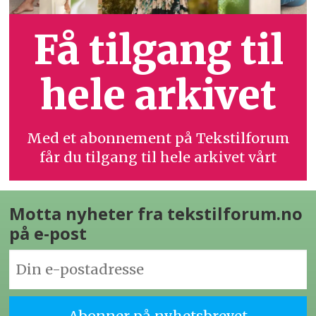
Få tilgang til
hele arkivet
Med et abonnement på Tekstilforum
får du tilgang til hele arkivet vårt
Motta nyheter fra tekstilforum.no
på e-post