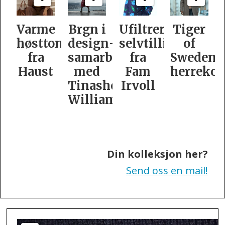
e
Brgn i
Ufiltrert
Tiger
Slik
oner
design­
selvtillit
of
er
samarbeid
fra
Swedens
dame­
t
med
Fam
herrekolleksjon
kolleksj
Tinashe
Irvoll
fra
Williamson
Tiger
of
Sweden
Din kolleksjon her?
Send oss en mail!