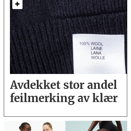
Avdekket stor andel
feil­merking av klær