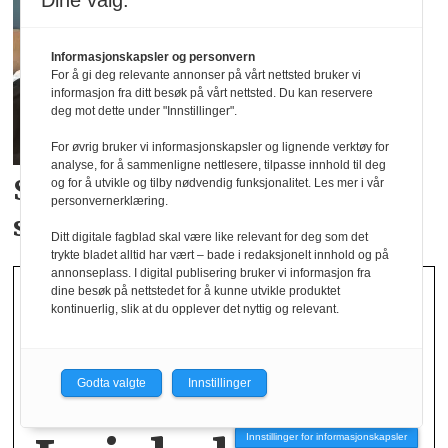
Dine valg:
Informasjonskapsler og personvern
For å gi deg relevante annonser på vårt nettsted bruker vi
informasjon fra ditt besøk på vårt nettsted. Du kan reservere
deg mot dette under "Innstillinger".
For øvrig bruker vi informasjonskapsler og lignende verktøy for
analyse, for å sammenligne nettlesere, tilpasse innhold til deg
Studenter skal bidra i
Norsirks
og for å utvikle og tilby nødvendig funksjonalitet. Les mer i vår
personvernerklæring.
satsing på tekstil
Ditt digitale fagblad skal være like relevant for deg som det
trykte bladet alltid har vært – bade i redaksjonelt innhold og på
annonseplass. I digital publisering bruker vi informasjon fra
dine besøk på nettstedet for å kunne utvikle produktet
kontinuerlig, slik at du opplever det nyttig og relevant.
Godta valgte
Innstillinger
Innstillinger for informasjonskapsler