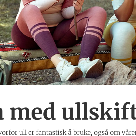
a med ullski
hvorfor ull er fantastisk å bruke, også om vå