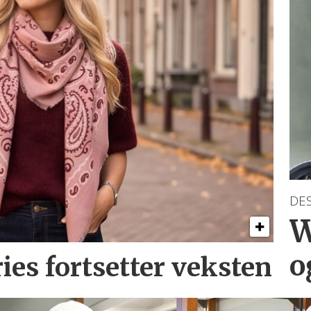
DE
W
o
ries
fortsetter veksten