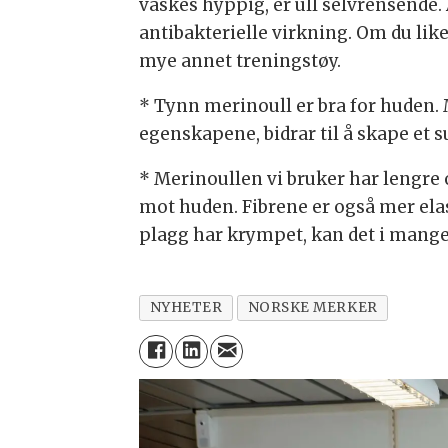
vaskes hyppig, er ull selvrensende. 
antibakterielle virkning. Om du like
mye annet treningstøy.
* Tynn merinoull er bra for huden. 
egenskapene, bidrar til å skape et
* Merinoullen vi bruker har lengre 
mot huden. Fibrene er også mer elas
plagg har krympet, kan det i mange t
NYHETER
NORSKE MERKER