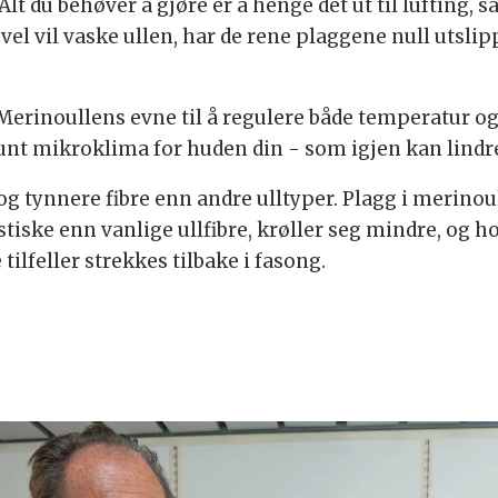
Alt du behøver å gjøre er å henge det ut til lufting, 
vel vil vaske ullen, har de rene plaggene null utsli
Merinoullens evne til å regulere både temperatur og
 sunt mikroklima for huden din - som igjen kan lin
og tynnere fibre enn andre ulltyper. Plagg i merinoul
tiske enn vanlige ullfibre, krøller seg mindre, og h
ilfeller strekkes tilbake i fasong.