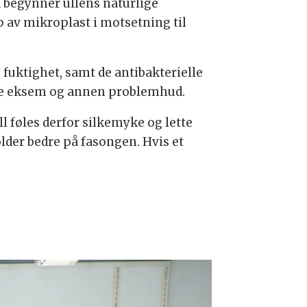
så begynner ullens naturlige
pp av mikroplast i motsetning til
 fuktighet, samt de antibakterielle
dre eksem og annen problemhud.
l føles derfor silkemyke og lette
older bedre på fasongen. Hvis et