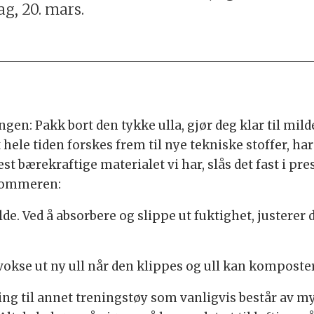
ag, 20. mars.
n: Pakk bort den tykke ulla, gjør deg klar til mild
et hele tiden forskes frem til nye tekniske stoffer, ha
mest bærekraftige materialet vi har, slås det fast i 
 sommeren:
lde. Ved å absorbere og slippe ut fuktighet, justerer
d vokse ut ny ull når den klippes og ull kan komposte
ning til annet treningstøy som vanligvis består av m