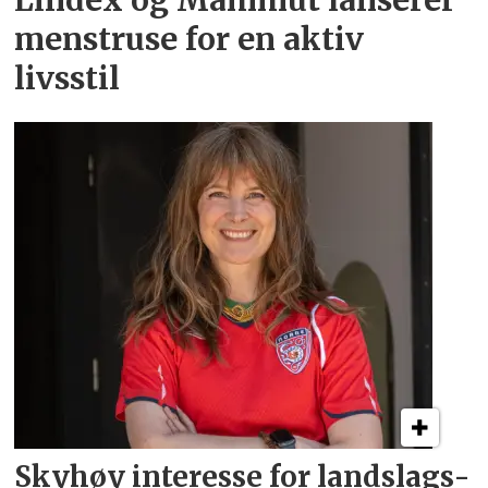
Lindex og Mammut lanserer
menstruse for en aktiv
livsstil
Skyhøy interesse for
landslags­