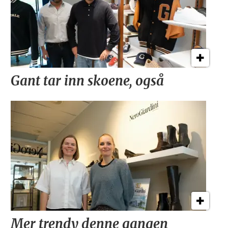
Gant tar inn skoene, også
Mer trendy denne gangen