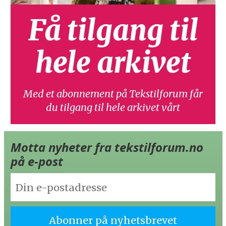
Få tilgang til
hele arkivet
Med et abonnement på Tekstilforum får
du tilgang til hele arkivet vårt
Motta nyheter fra tekstilforum.no
på e-post