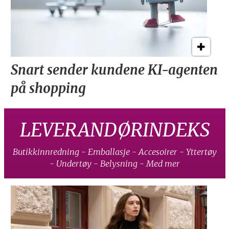
Snart sender kundene
KI-agenten
på shopping
LEVERANDØRINDEKS
Butikkinnredning - Emballasje - Accesoirer - Yttertøy
- Undertøy - Belysning - Med mer