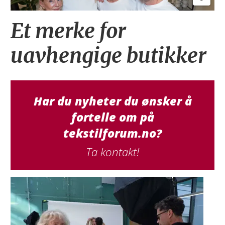
Et merke for
uavhengige butikker
Har du nyheter du ønsker å
fortelle om på
tekstilforum.no?
Ta kontakt!