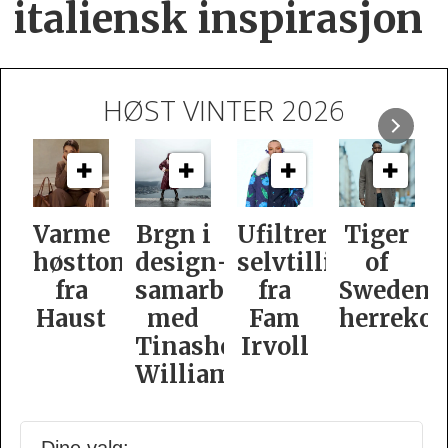
italiensk inspirasjon
HØST VINTER 2026
Varme
Brgn i
Ufiltrert
Tiger
høsttoner
design­
selvtillit
of
fra
samarbeid
fra
Swedens
Haust
med
Fam
herrekol
Tinashe
Irvoll
Williamson