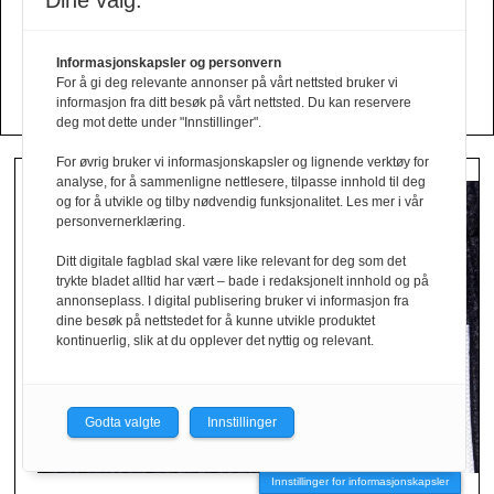
Dine valg:
Din kolleksjon her?
Informasjonskapsler og personvern
Send oss en mail!
For å gi deg relevante annonser på vårt nettsted bruker vi
informasjon fra ditt besøk på vårt nettsted. Du kan reservere
deg mot dette under "Innstillinger".
For øvrig bruker vi informasjonskapsler og lignende verktøy for
analyse, for å sammenligne nettlesere, tilpasse innhold til deg
og for å utvikle og tilby nødvendig funksjonalitet. Les mer i vår
personvernerklæring.
Ditt digitale fagblad skal være like relevant for deg som det
trykte bladet alltid har vært – bade i redaksjonelt innhold og på
annonseplass. I digital publisering bruker vi informasjon fra
dine besøk på nettstedet for å kunne utvikle produktet
kontinuerlig, slik at du opplever det nyttig og relevant.
Godta valgte
Innstillinger
Innstillinger for informasjonskapsler