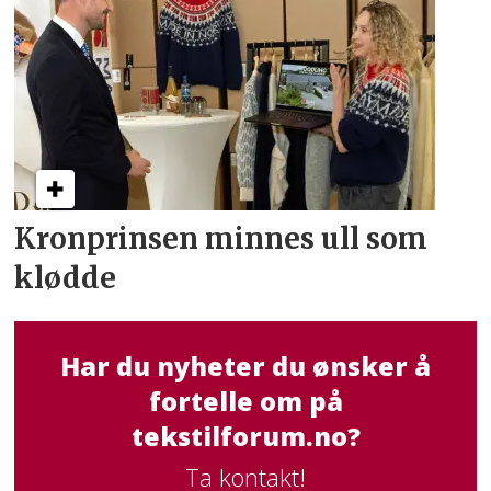
Kronprinsen minnes ull som
klødde
Har du nyheter du ønsker å
fortelle om på
tekstilforum.no?
Ta kontakt!