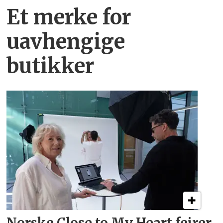
Et merke for
uavhengige
butikker
Norske Close to My Heart feirer