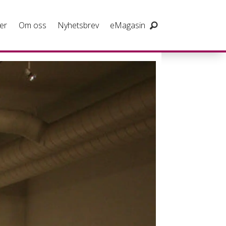
er
Om oss
Nyhetsbrev
eMagasin