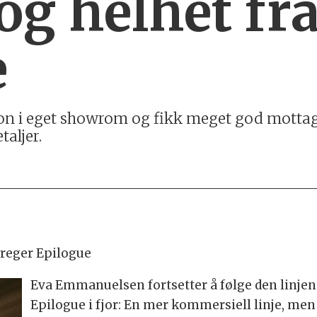
 og helhet fr
e
jon i eget showrom og fikk meget god mottagel
taljer.
preger Epilogue
Eva Emmanuelsen fortsetter å følge den linjen 
Epilogue i fjor: En mer kommersiell linje, men