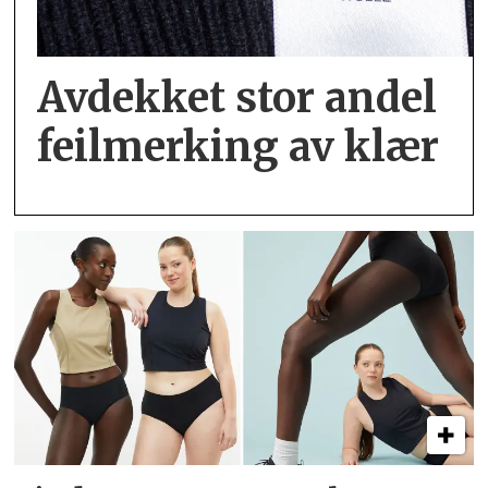
Avdekket stor andel
feil­merking av klær