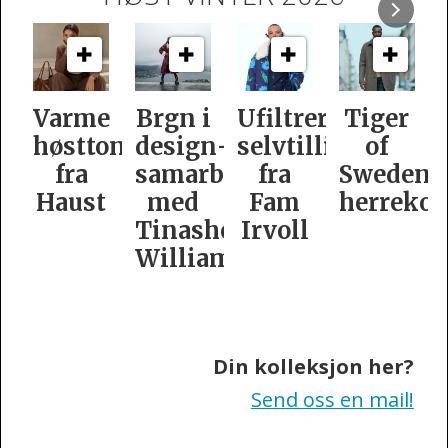
e
Brgn i
Ufiltrert
Tiger
Slik
oner
design­
selvtillit
of
er
samarbeid
fra
Swedens
dame­
t
med
Fam
herrekolleksjon
kolleksj
Tinashe
Irvoll
fra
Williamson
Tiger
of
Sweden
Din kolleksjon her?
Send oss en mail!