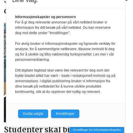
Skyhøy interesse for
landslags­
Dine valg:
drakter
Informasjonskapsler og personvern
For å gi deg relevante annonser på vårt nettsted bruker vi
informasjon fra ditt besøk på vårt nettsted. Du kan reservere
deg mot dette under "Innstillinger".
For øvrig bruker vi informasjonskapsler og lignende verktøy for
analyse, for å sammenligne nettlesere, tilpasse innhold til deg
og for å utvikle og tilby nødvendig funksjonalitet. Les mer i vår
personvernerklæring.
Ditt digitale fagblad skal være like relevant for deg som det
trykte bladet alltid har vært – bade i redaksjonelt innhold og på
annonseplass. I digital publisering bruker vi informasjon fra
dine besøk på nettstedet for å kunne utvikle produktet
kontinuerlig, slik at du opplever det nyttig og relevant.
Godta valgte
Innstillinger
Studenter skal bidra i
Norsirks
Innstillinger for informasjonskapsler