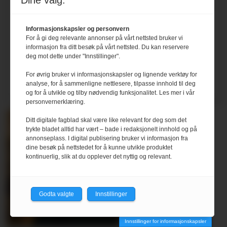
Lojale kunder
Dine valg:
returnerer
Informasjonskapsler og personvern
For å gi deg relevante annonser på vårt nettsted bruker vi
informasjon fra ditt besøk på vårt nettsted. Du kan reservere
mest
deg mot dette under "Innstillinger".
For øvrig bruker vi informasjonskapsler og lignende verktøy for
analyse, for å sammenligne nettlesere, tilpasse innhold til deg
og for å utvikle og tilby nødvendig funksjonalitet. Les mer i vår
personvernerklæring.
Ditt digitale fagblad skal være like relevant for deg som det
trykte bladet alltid har vært – bade i redaksjonelt innhold og på
annonseplass. I digital publisering bruker vi informasjon fra
dine besøk på nettstedet for å kunne utvikle produktet
kontinuerlig, slik at du opplever det nyttig og relevant.
Godta valgte
Innstillinger
Innstillinger for informasjonskapsler