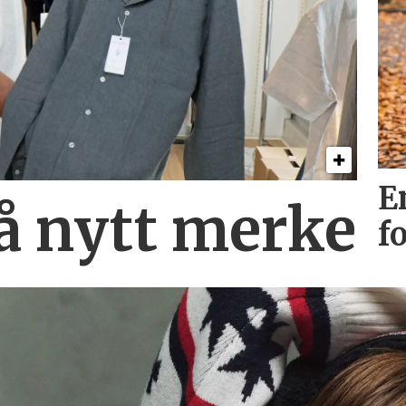
E
på nytt merke
f