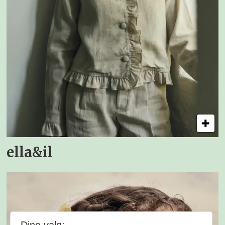
ella&il