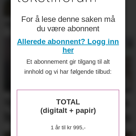
For å lese denne saken må
Mer trendy denne gangen
du være abonnent
Allerede abonnent? Logg inn
her
Et abonnement gir tilgang til alt
innhold og vi har følgende tilbud:
Nytt merke og nytt navn
TOTAL
(digitalt + papir)
hos Mission Brands
1 år til kr 995,-