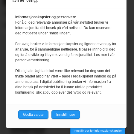
Dine valg:
Studenter skal bidra i
Norsirks
Informasjonskapsler og personvern
satsing på tekstil
For å gi deg relevante annonser på vårt nettsted bruker vi
informasjon fra ditt besøk på vårt nettsted. Du kan reservere
deg mot dette under "Innstillinger".
For øvrig bruker vi informasjonskapsler og lignende verktøy for
analyse, for å sammenligne nettlesere, tilpasse innhold til deg
og for å utvikle og tilby nødvendig funksjonalitet. Les mer i vår
personvernerklæring.
Ditt digitale fagblad skal være like relevant for deg som det
trykte bladet alltid har vært – bade i redaksjonelt innhold og på
annonseplass. I digital publisering bruker vi informasjon fra
Lojale kunder
dine besøk på nettstedet for å kunne utvikle produktet
kontinuerlig, slik at du opplever det nyttig og relevant.
returnerer
Godta valgte
Innstillinger
mest
Innstillinger for informasjonskapsler