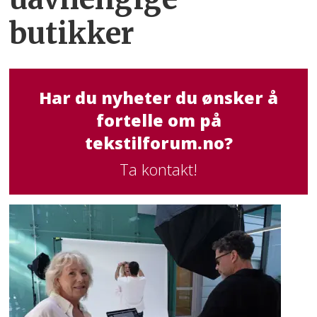
butikker
Har du nyheter du ønsker å
fortelle om på
tekstilforum.no?
Ta kontakt!