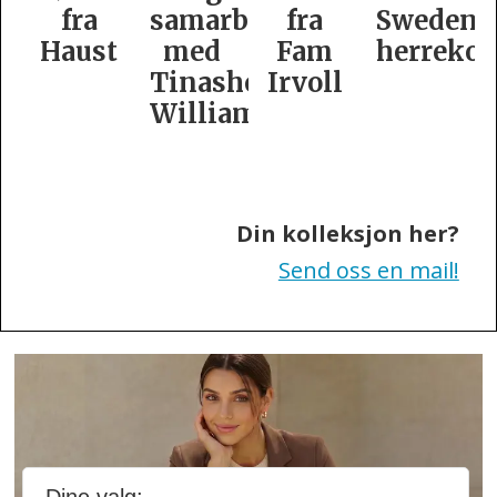
samarbeid
fra
Swedens
dame­
t
med
Fam
herrekolleksjon
kolleksj
Tinashe
Irvoll
fra
Williamson
Tiger
of
Sweden
Din kolleksjon her?
Send oss en mail!