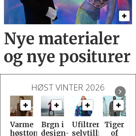
Nye materialer
og nye positurer
HØST VINTER 2026
e
Brgn i
Ufiltrert
Tiger
Slik
oner
design­
selvtillit
of
er