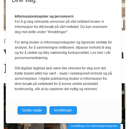
Dine valg:
Informasjonskapsler og personvern
For å gi deg relevante annonser på vårt nettsted bruker vi
informasjon fra ditt besøk på vårt nettsted. Du kan reservere
deg mot dette under "Innstillinger".
PRE AUTUMN 2026
For øvrig bruker vi informasjonskapsler og lignende verktøy for
analyse, for å sammenligne nettlesere, tilpasse innhold til deg
Varme høsttoner
fra
og for å utvikle og tilby nødvendig funksjonalitet. Les mer i vår
personvernerklæring.
Haust Collection
Ditt digitale fagblad skal være like relevant for deg som det
trykte bladet alltid har vært – bade i redaksjonelt innhold og på
annonseplass. I digital publisering bruker vi informasjon fra
dine besøk på nettstedet for å kunne utvikle produktet
kontinuerlig, slik at du opplever det nyttig og relevant.
Godta valgte
Innstillinger
Innstillinger for informasjonskapsler