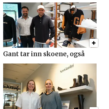
Gant tar inn skoene, også