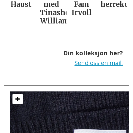
Haust
med
Fam
herrekol
Tinashe
Irvoll
Williamson
Din kolleksjon her?
Send oss en mail!