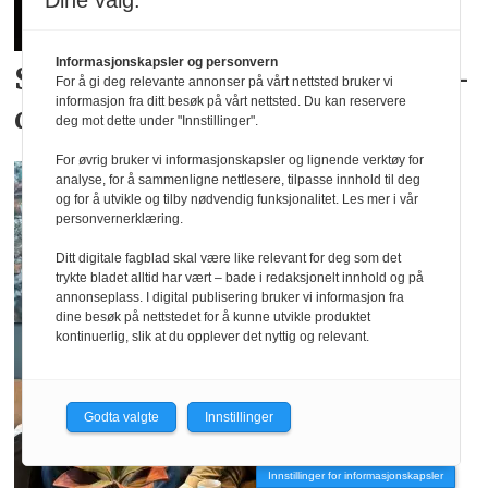
Dine valg:
Informasjonskapsler og personvern
Skyhøy interesse for
landslags­
For å gi deg relevante annonser på vårt nettsted bruker vi
informasjon fra ditt besøk på vårt nettsted. Du kan reservere
drakter
deg mot dette under "Innstillinger".
For øvrig bruker vi informasjonskapsler og lignende verktøy for
analyse, for å sammenligne nettlesere, tilpasse innhold til deg
og for å utvikle og tilby nødvendig funksjonalitet. Les mer i vår
personvernerklæring.
Ditt digitale fagblad skal være like relevant for deg som det
trykte bladet alltid har vært – bade i redaksjonelt innhold og på
annonseplass. I digital publisering bruker vi informasjon fra
dine besøk på nettstedet for å kunne utvikle produktet
kontinuerlig, slik at du opplever det nyttig og relevant.
Godta valgte
Innstillinger
Innstillinger for informasjonskapsler