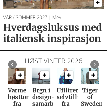
VÅR / SOMMER 2027 | Mey
Hverdagsluksus med
italiensk inspirasjon
HØST VINTER 2026
Varme
Brgn i
Ufiltrert
Tiger
høsttoner
design­
selvtillit
of
fra
samarbeid
fra
Swedens