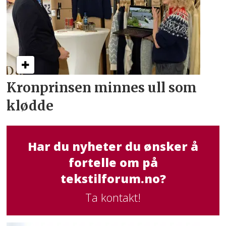
Kronprinsen minnes ull som
klødde
Har du nyheter du ønsker å
fortelle om på
tekstilforum.no?
Ta kontakt!