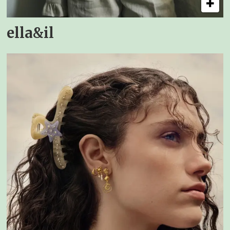
ella&il