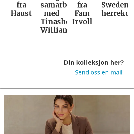
samarbeid
fra
Swedens
dame­
t
med
Fam
herrekolleksjon
kolleksj
Tinashe
Irvoll
fra
Williamson
Tiger
of
Sweden
Din kolleksjon her?
Send oss en mail!