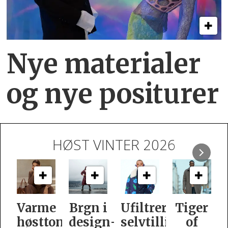
Nye materialer
og nye positurer
HØST VINTER 2026
e
Brgn i
Ufiltrert
Tiger
Slik
oner
design­
selvtillit
of
er