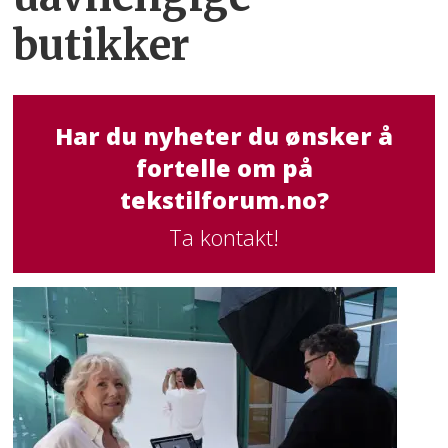
butikker
Har du nyheter du ønsker å
fortelle om på
tekstilforum.no?
Ta kontakt!