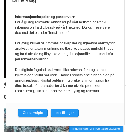
Dine valg:
Informasjonskapsler og personvern
For å gi deg relevante annonser på vårt nettsted bruker vi
informasjon fra ditt besøk på vårt nettsted. Du kan reservere
deg mot dette under "Innstillinger".
For øvrig bruker vi informasjonskapsler og lignende verktøy for
analyse, for å sammenligne nettlesere, tilpasse innhold til deg
og for å utvikle og tilby nødvendig funksjonalitet. Les mer i vår
personvernerklæring.
Ditt digitale fagblad skal være like relevant for deg som det
trykte bladet alltid har vært – bade i redaksjonelt innhold og på
annonseplass. I digital publisering bruker vi informasjon fra
Skyhøy interesse for
landslags­
dine besøk på nettstedet for å kunne utvikle produktet
kontinuerlig, slik at du opplever det nyttig og relevant.
drakter
Godta valgte
Innstillinger
Innstillinger for informasjonskapsler