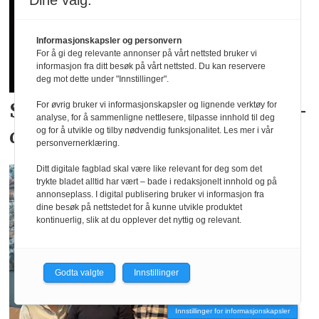
Dine valg:
Informasjonskapsler og personvern
For å gi deg relevante annonser på vårt nettsted bruker vi
informasjon fra ditt besøk på vårt nettsted. Du kan reservere
deg mot dette under "Innstillinger".
Skyhøy interesse for
landslags­
For øvrig bruker vi informasjonskapsler og lignende verktøy for
analyse, for å sammenligne nettlesere, tilpasse innhold til deg
drakter
og for å utvikle og tilby nødvendig funksjonalitet. Les mer i vår
personvernerklæring.
Ditt digitale fagblad skal være like relevant for deg som det
trykte bladet alltid har vært – bade i redaksjonelt innhold og på
annonseplass. I digital publisering bruker vi informasjon fra
dine besøk på nettstedet for å kunne utvikle produktet
kontinuerlig, slik at du opplever det nyttig og relevant.
Godta valgte
Innstillinger
Innstillinger for informasjonskapsler