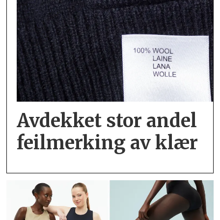
Avdekket stor andel
feil­merking av klær