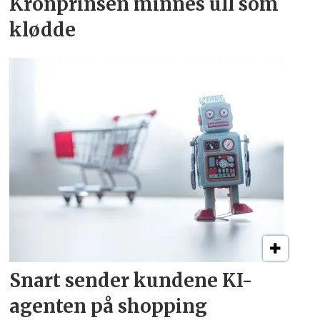
Kronprinsen minnes ull som
klødde
Snart sender kundene
KI-
agenten på shopping