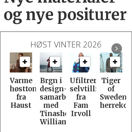
og nye positurer
HØST VINTER 2026
e
Brgn i
Ufiltrert
Tiger
Slik
oner
design­
selvtillit
of
er
samarbeid
fra
Swedens
dame­
t
med
Fam
herrekolleksjon
kolleksj
Tinashe
Irvoll
fra
Williamson
Tiger
of