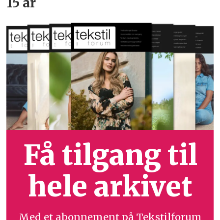
15 år
Få tilgang til
hele arkivet
Med et abonnement på Tekstilforum