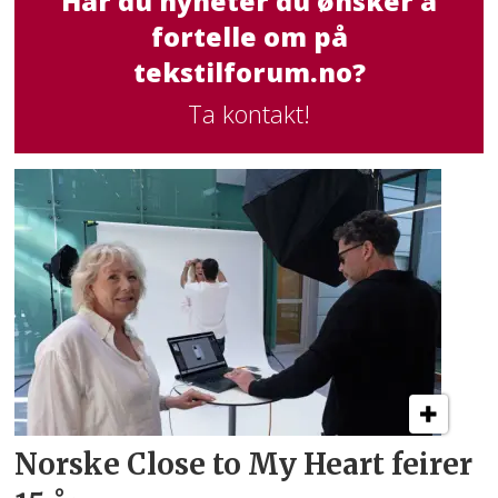
Har du nyheter du ønsker å
fortelle om på
tekstilforum.no?
Ta kontakt!
Norske Close to My Heart feirer