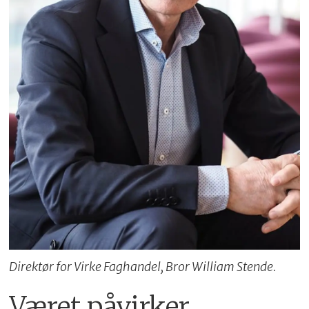
Direktør for Virke Faghandel, Bror William Stende.
Været påvirker