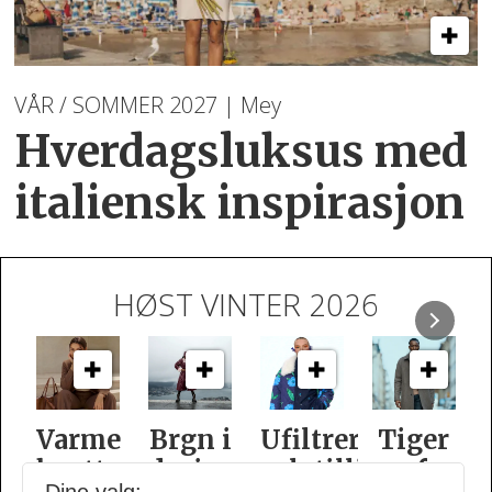
VÅR / SOMMER 2027 | Mey
Hverdagsluksus med
italiensk inspirasjon
HØST VINTER 2026
e
Brgn i
Ufiltrert
Tiger
Slik
oner
design­
selvtillit
of
er