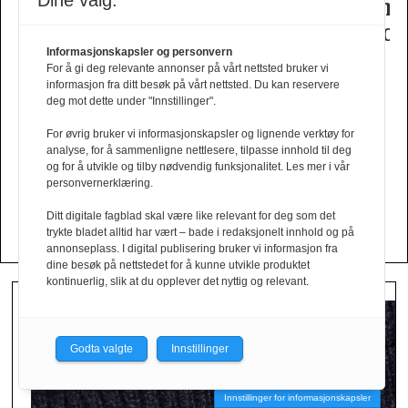
Dine valg:
samarbeid
fra
Swedens
dame­
t
med
Fam
herrekolleksjon
kolleksj
Tinashe
Irvoll
fra
Informasjonskapsler og personvern
For å gi deg relevante annonser på vårt nettsted bruker vi
Williamson
Tiger
informasjon fra ditt besøk på vårt nettsted. Du kan reservere
deg mot dette under "Innstillinger".
of
Sweden
For øvrig bruker vi informasjonskapsler og lignende verktøy for
analyse, for å sammenligne nettlesere, tilpasse innhold til deg
og for å utvikle og tilby nødvendig funksjonalitet. Les mer i vår
Din kolleksjon her?
personvernerklæring.
Send oss en mail!
Ditt digitale fagblad skal være like relevant for deg som det
trykte bladet alltid har vært – bade i redaksjonelt innhold og på
annonseplass. I digital publisering bruker vi informasjon fra
dine besøk på nettstedet for å kunne utvikle produktet
kontinuerlig, slik at du opplever det nyttig og relevant.
Godta valgte
Innstillinger
Innstillinger for informasjonskapsler