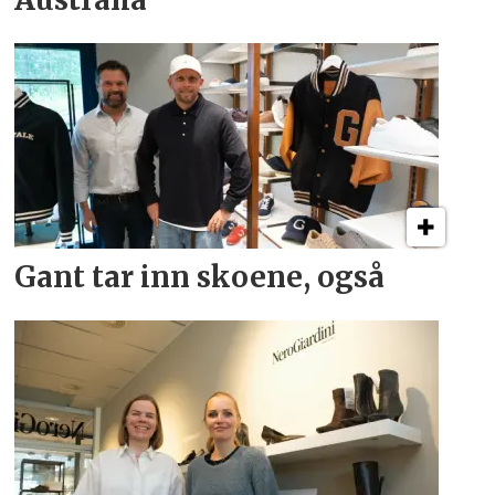
Gant tar inn skoene, også