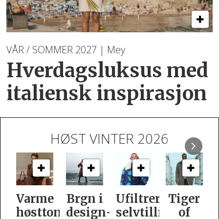
VÅR / SOMMER 2027 | Mey
Hverdagsluksus med
italiensk inspirasjon
HØST VINTER 2026
Varme
Brgn i
Ufiltrert
Tiger
høsttoner
design­
selvtillit
of