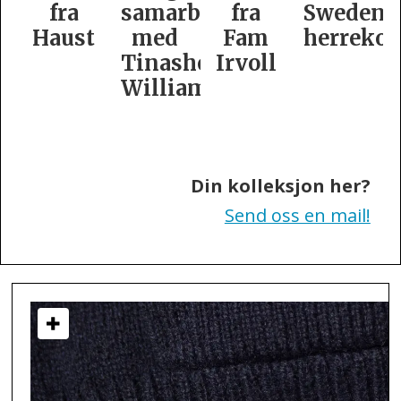
fra
samarbeid
fra
Swedens
Haust
med
Fam
herrekol
Tinashe
Irvoll
Williamson
Din kolleksjon her?
Send oss en mail!