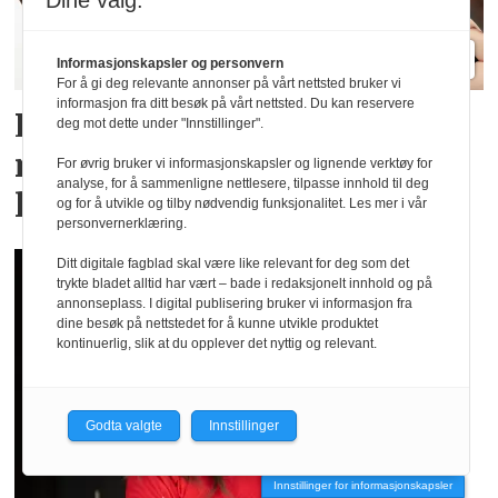
Dine valg:
Informasjonskapsler og personvern
For å gi deg relevante annonser på vårt nettsted bruker vi
informasjon fra ditt besøk på vårt nettsted. Du kan reservere
Lindex og Mammut lanserer
deg mot dette under "Innstillinger".
menstruse for en aktiv
For øvrig bruker vi informasjonskapsler og lignende verktøy for
analyse, for å sammenligne nettlesere, tilpasse innhold til deg
livsstil
og for å utvikle og tilby nødvendig funksjonalitet. Les mer i vår
personvernerklæring.
Ditt digitale fagblad skal være like relevant for deg som det
trykte bladet alltid har vært – bade i redaksjonelt innhold og på
annonseplass. I digital publisering bruker vi informasjon fra
dine besøk på nettstedet for å kunne utvikle produktet
kontinuerlig, slik at du opplever det nyttig og relevant.
Godta valgte
Innstillinger
Innstillinger for informasjonskapsler