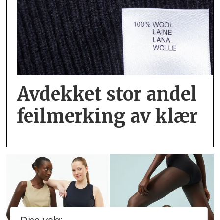
Avdekket stor andel
feil­merking av klær