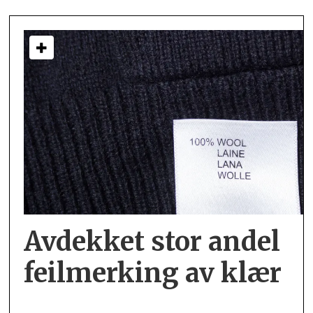
Avdekket stor andel
feil­merking av klær