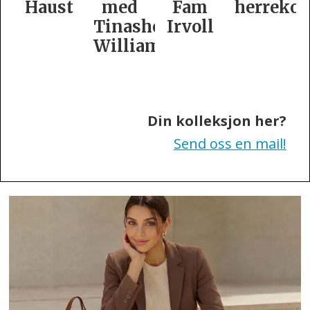
t
med
Fam
herrekolleksjon
kolleksj
Tinashe
Irvoll
fra
Williamson
Tiger
of
Sweden
Din kolleksjon her?
Send oss en mail!