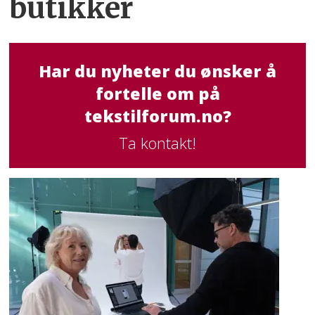
butikker
Har du nyheter du ønsker å
fortelle om på
tekstilforum.no?
Ta kontakt!