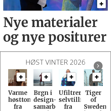
Nye materialer
og nye positurer
HØST VINTER 2026
e
Brgn i
Ufiltrert
Tiger
Slik
oner
design­
selvtillit
of
er
samarbeid
fra
Swedens
dame­