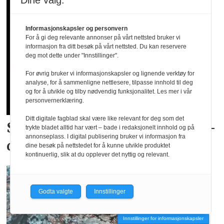
Dine valg:
Informasjonskapsler og personvern
For å gi deg relevante annonser på vårt nettsted bruker vi
informasjon fra ditt besøk på vårt nettsted. Du kan reservere
deg mot dette under "Innstillinger".
For øvrig bruker vi informasjonskapsler og lignende verktøy for
analyse, for å sammenligne nettlesere, tilpasse innhold til deg
og for å utvikle og tilby nødvendig funksjonalitet. Les mer i vår
personvernerklæring.
Ditt digitale fagblad skal være like relevant for deg som det
Skyhøy interesse for
landslags­
trykte bladet alltid har vært – bade i redaksjonelt innhold og på
annonseplass. I digital publisering bruker vi informasjon fra
drakter
dine besøk på nettstedet for å kunne utvikle produktet
kontinuerlig, slik at du opplever det nyttig og relevant.
Godta valgte
Innstillinger
Innstillinger for informasjonskapsler