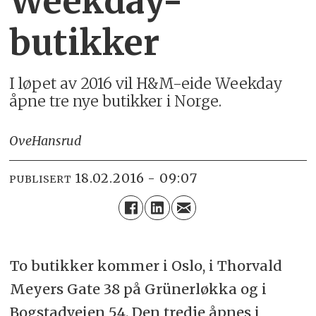
Weekday-
butikker
I løpet av 2016 vil H&M-eide Weekday
åpne tre nye butikker i Norge.
Ove
Hansrud
18.02.2016 - 09:07
PUBLISERT
To butikker kommer i Oslo, i Thorvald
Meyers Gate 38 på Grünerløkka og i
Bogstadveien 54. Den tredje åpnes i