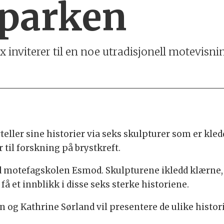
parken
 inviterer til en noe utradisjonell motevisni
eller sine historier via seks skulpturer som er kled
til forskning på brystkreft.
d motefagskolen Esmod. Skulpturene ikledd klærne, m
 få et innblikk i disse seks sterke historiene.
n og Kathrine Sørland vil presentere de ulike histor