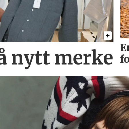
E
på nytt merke
f