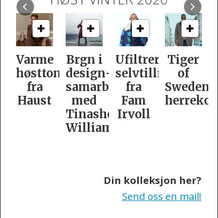
Varme
Brgn i
Ufiltrert
Tiger
høsttoner
design­
selvtillit
of
fra
samarbeid
fra
Swedens
Haust
med
Fam
herrekol
Tinashe
Irvoll
Williamson
Din kolleksjon her?
Send oss en mail!