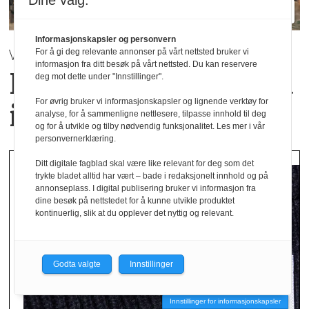
Dine valg:
Informasjonskapsler og personvern
VÅR / SOMMER 2027 | Mey
For å gi deg relevante annonser på vårt nettsted bruker vi
informasjon fra ditt besøk på vårt nettsted. Du kan reservere
Hverdagsluksus med
deg mot dette under "Innstillinger".
For øvrig bruker vi informasjonskapsler og lignende verktøy for
italiensk inspirasjon
analyse, for å sammenligne nettlesere, tilpasse innhold til deg
og for å utvikle og tilby nødvendig funksjonalitet. Les mer i vår
personvernerklæring.
Ditt digitale fagblad skal være like relevant for deg som det
trykte bladet alltid har vært – bade i redaksjonelt innhold og på
annonseplass. I digital publisering bruker vi informasjon fra
dine besøk på nettstedet for å kunne utvikle produktet
kontinuerlig, slik at du opplever det nyttig og relevant.
Godta valgte
Innstillinger
Innstillinger for informasjonskapsler