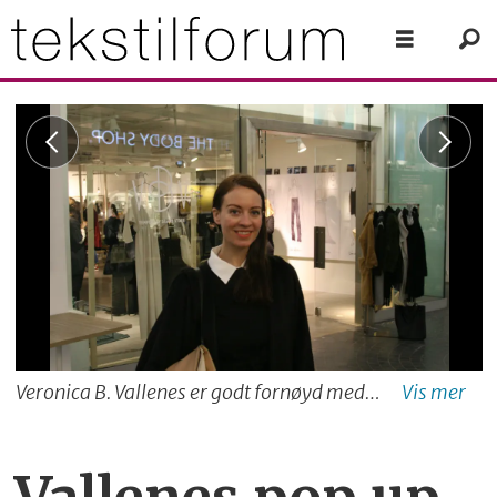
Veronica B. Vallenes er godt fornøyd med pop up-butikken på Aker Brygge