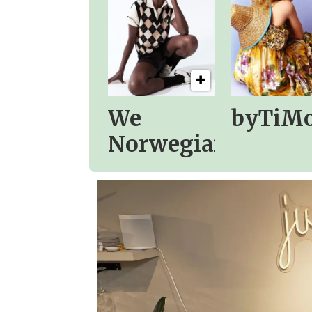
We
byTiM
Norwegians