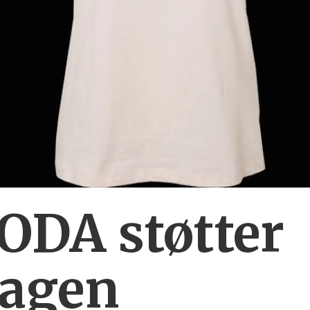
DA støtter
agen