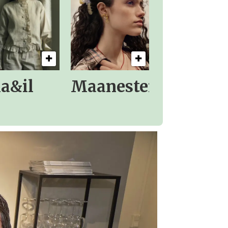
la&il
Maanesten