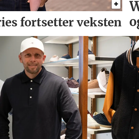
W
o
ries
fortsetter veksten