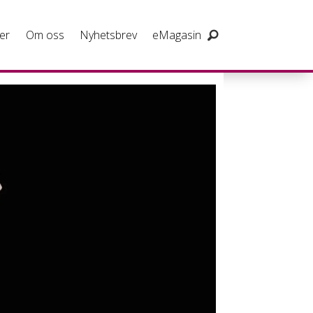
er
Om oss
Nyhetsbrev
eMagasin