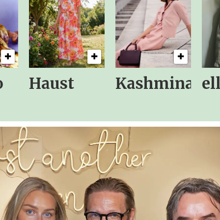
o
Haust
Kashmina
el