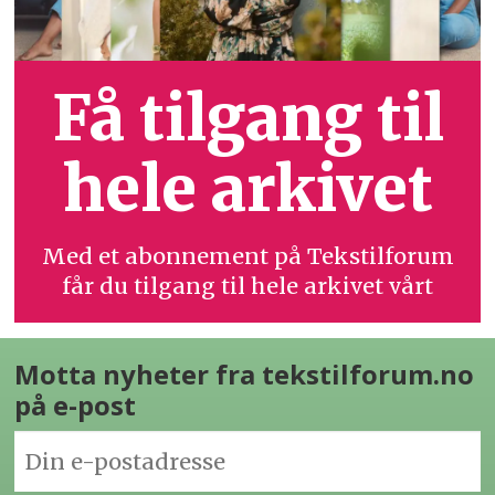
Få tilgang til
hele arkivet
Med et abonnement på Tekstilforum
får du tilgang til hele arkivet vårt
Motta nyheter fra tekstilforum.no
på e-post