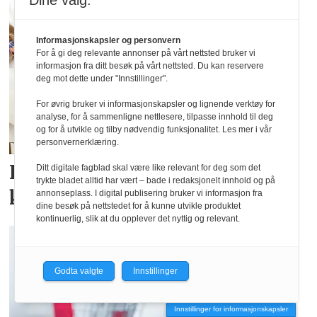
Dine valg:
Informasjonskapsler og personvern
For å gi deg relevante annonser på vårt nettsted bruker vi
informasjon fra ditt besøk på vårt nettsted. Du kan reservere
deg mot dette under "Innstillinger".
For øvrig bruker vi informasjonskapsler og lignende verktøy for
analyse, for å sammenligne nettlesere, tilpasse innhold til deg
og for å utvikle og tilby nødvendig funksjonalitet. Les mer i vår
personvernerklæring.
Kronprinsen minnes ull som
Ditt digitale fagblad skal være like relevant for deg som det
trykte bladet alltid har vært – bade i redaksjonelt innhold og på
klødde
annonseplass. I digital publisering bruker vi informasjon fra
dine besøk på nettstedet for å kunne utvikle produktet
kontinuerlig, slik at du opplever det nyttig og relevant.
Godta valgte
Innstillinger
Innstillinger for informasjonskapsler