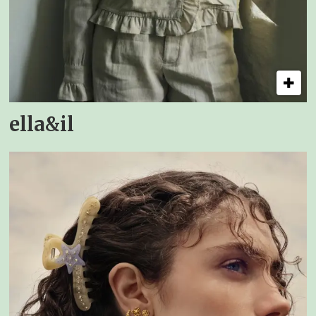
ella&il