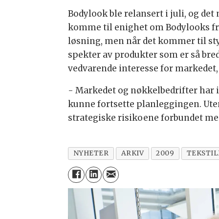
Bodylook ble relansert i juli, og de
komme til enighet om Bodylooks fra
løsning, men når det kommer til st
spekter av produkter som er så bredt
vedvarende interesse for markedet, 
- Markedet og nøkkelbedrifter har ik
kunne fortsette planleggingen. Uten
strategiske risikoene forbundet me
NYHETER
ARKIV
2009
TEKSTI