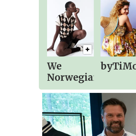
We
byTiM
Norwegians