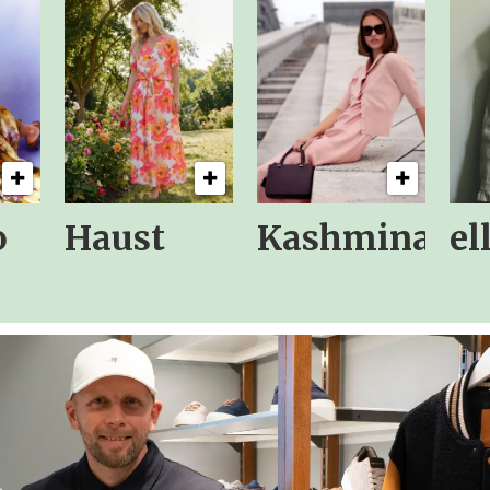
o
Haust
Kashmina
el