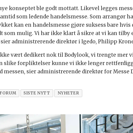
t nye konseptet ble godt mottatt. Likevel legges mess
mtid som ledende handelsmesse. Som arrangør har vi
ykket kan en handelsmesse gjøre suksess bare hvis
 som mulig. Vi har ikke klart å sikre at vi kan tilby 
sier administrerende direktør i Igedo, Philipp Kron
ke vært dedikert nok til Bodylook, vi trengte mer vilj
 slike forpliktelser kunne vi ikke lenger rettferdi
d messen, sier administrerende direktør for Messe 
LFORUM
SISTE NYTT
NYHETER