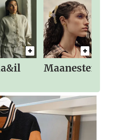
la&il
Maanesten