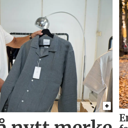
E
på nytt merke