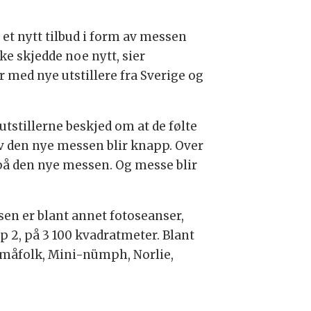
t nytt tilbud i form av messen
ke skjedde noe nytt, sier
r med nye utstillere fra Sverige og
utstillerne beskjed om at de følte
v den nye messen blir knapp. Over
d på den nye messen. Og messe blir
sen er blant annet fotoseanser,
p 2, på 3 100 kvadratmeter. Blant
 Småfolk, Mini-nümph, Norlie,