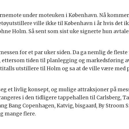
arnemote under moteuken i København. Nå kommer e
øyutstillere ville ikke til København i år hvis det ik
Lohne Holm. Så sent som sist uke signerte hun avtale
messen for et par uker siden. Da ga nemlig de fleste 
, ettersom tiden til planlegging og markedsføring a
italls utstillere til Holm og sa at de ville være me
seg et livlig konsept, og mulige attraksjoner på mes
geres i den tidligere tappehallen til Carlsberg, Ta
, Bang Bang Copenhagen, Katvig, bisgaard, By Stroom
g mange flere.