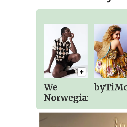
We
byTiM
Norwegians