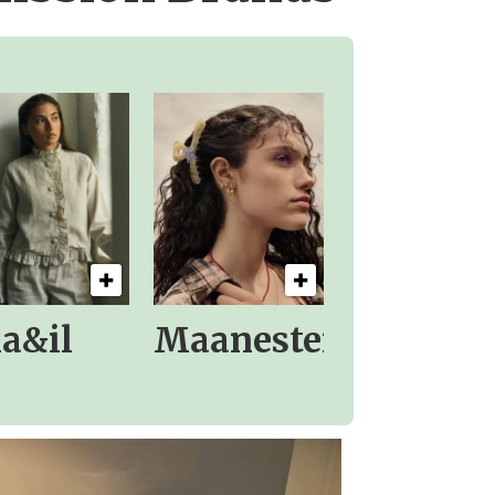
la&il
Maanesten