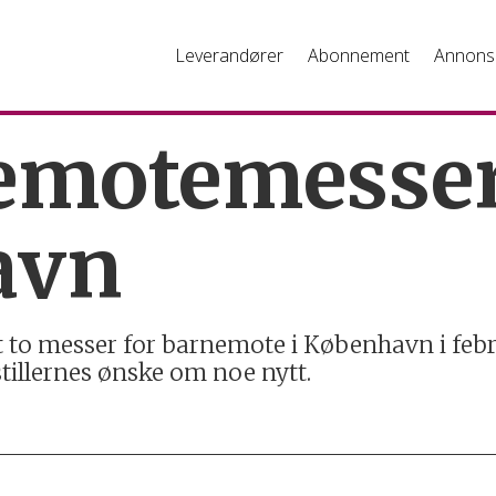
Leverandører
Abonnement
Annons
emotemesser
avn
t to messer for barnemote i København i febr
tstillernes ønske om noe nytt.