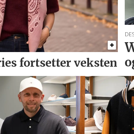
DE
W
o
ries
fortsetter veksten