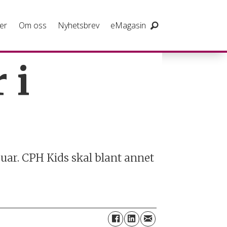
er
Om oss
Nyhetsbrev
eMagasin
 i
uar. CPH Kids skal blant annet