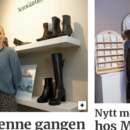
Nytt m
denne gangen
hos M