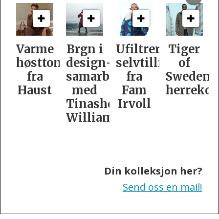
e
Brgn i
Ufiltrert
Tiger
Slik
oner
design­
selvtillit
of
er
samarbeid
fra
Swedens
dame­
t
med
Fam
herrekolleksjon
kolleksj
Tinashe
Irvoll
fra
Williamson
Tiger
of
Sweden
Din kolleksjon her?
Send oss en mail!