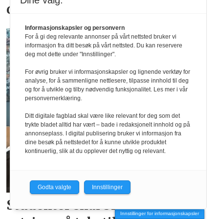
Dine valg:
drakter
Informasjonskapsler og personvern
For å gi deg relevante annonser på vårt nettsted bruker vi
informasjon fra ditt besøk på vårt nettsted. Du kan reservere
deg mot dette under "Innstillinger".
For øvrig bruker vi informasjonskapsler og lignende verktøy for
analyse, for å sammenligne nettlesere, tilpasse innhold til deg
og for å utvikle og tilby nødvendig funksjonalitet. Les mer i vår
personvernerklæring.
Ditt digitale fagblad skal være like relevant for deg som det
trykte bladet alltid har vært – bade i redaksjonelt innhold og på
annonseplass. I digital publisering bruker vi informasjon fra
dine besøk på nettstedet for å kunne utvikle produktet
kontinuerlig, slik at du opplever det nyttig og relevant.
Godta valgte
Innstillinger
Studenter skal bidra i
Norsirks
Innstillinger for informasjonskapsler