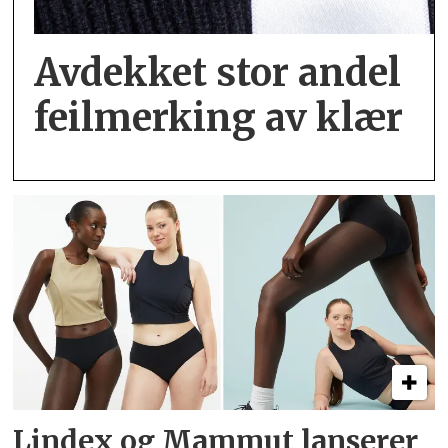
Avdekket stor andel
feil­merking av klær
Lindex og Mammut lanserer