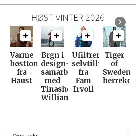
HØST VINTER 2026
e
Brgn i
Ufiltrert
Tiger
Slik
oner
design­
selvtillit
of
er
samarbeid
fra
Swedens
dame­
t
med
Fam
herrekolleksjon
kolleksj
Tinashe
Irvoll
fra
Williamson
Tiger
of
Sweden
Din kolleksjon her?