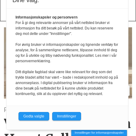
Dine valg:
Send oss en mail!
Informasjonskapsler og personvern
For å gi deg relevante annonser på vårt nettsted bruker vi
informasjon fra ditt besøk på vårt nettsted. Du kan reservere
deg mot dette under "Innstillinger".
For øvrig bruker vi informasjonskapsler og lignende verktøy for
analyse, for å sammenligne nettlesere, tilpasse innhold til deg
og for å utvikle og tilby nødvendig funksjonalitet. Les mer i vår
personvernerklæring.
Ditt digitale fagblad skal være like relevant for deg som det
trykte bladet alltid har vært – bade i redaksjonelt innhold og på
annonseplass. I digital publisering bruker vi informasjon fra
dine besøk på nettstedet for å kunne utvikle produktet
kontinuerlig, slik at du opplever det nyttig og relevant.
PRE AUTUMN 2026
Godta valgte
Innstillinger
Varme høsttoner
fra
Innstillinger for informasjonskapsler