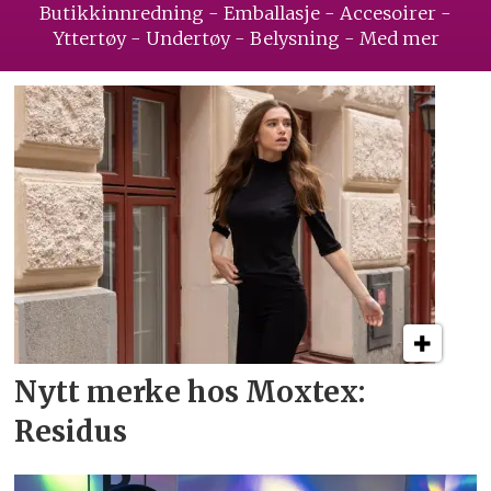
Butikkinnredning - Emballasje - Accesoirer -
Yttertøy - Undertøy - Belysning - Med mer
Nytt merke hos Moxtex:
Residus