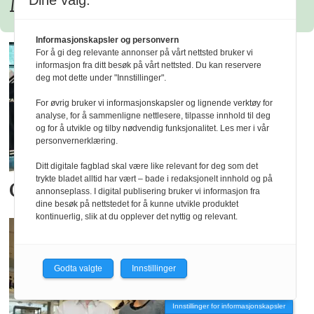
Dine valg:
Maanesten
Informasjonskapsler og personvern
For å gi deg relevante annonser på vårt nettsted bruker vi
informasjon fra ditt besøk på vårt nettsted. Du kan reservere
deg mot dette under "Innstillinger".
For øvrig bruker vi informasjonskapsler og lignende verktøy for
analyse, for å sammenligne nettlesere, tilpasse innhold til deg
og for å utvikle og tilby nødvendig funksjonalitet. Les mer i vår
personvernerklæring.
Ditt digitale fagblad skal være like relevant for deg som det
trykte bladet alltid har vært – bade i redaksjonelt innhold og på
Gant tar inn skoene, også
annonseplass. I digital publisering bruker vi informasjon fra
dine besøk på nettstedet for å kunne utvikle produktet
kontinuerlig, slik at du opplever det nyttig og relevant.
Godta valgte
Innstillinger
Innstillinger for informasjonskapsler