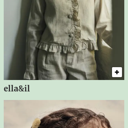
ella&il