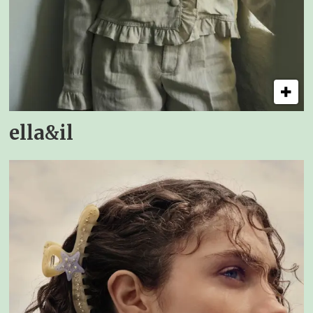
ella&il