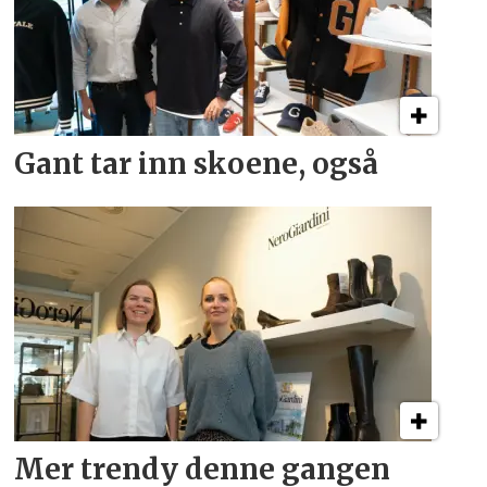
Gant tar inn skoene, også
Mer trendy denne gangen