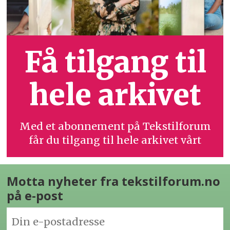
Få tilgang til
hele arkivet
Med et abonnement på Tekstilforum
får du tilgang til hele arkivet vårt
Motta nyheter fra tekstilforum.no
på e-post