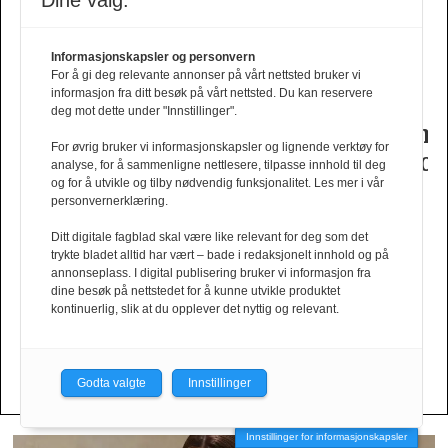
Dine valg:
Informasjonskapsler og personvern
e
Brgn i
Ufiltrert
Tiger
Slik
For å gi deg relevante annonser på vårt nettsted bruker vi
informasjon fra ditt besøk på vårt nettsted. Du kan reservere
oner
design­
selvtillit
of
er
deg mot dette under "Innstillinger".
samarbeid
fra
Swedens
dame­
For øvrig bruker vi informasjonskapsler og lignende verktøy for
t
med
Fam
herrekolleksjon
kolleksj
analyse, for å sammenligne nettlesere, tilpasse innhold til deg
Tinashe
Irvoll
fra
og for å utvikle og tilby nødvendig funksjonalitet. Les mer i vår
personvernerklæring.
Williamson
Tiger
Ditt digitale fagblad skal være like relevant for deg som det
of
trykte bladet alltid har vært – bade i redaksjonelt innhold og på
Sweden
annonseplass. I digital publisering bruker vi informasjon fra
dine besøk på nettstedet for å kunne utvikle produktet
kontinuerlig, slik at du opplever det nyttig og relevant.
Din kolleksjon her?
Send oss en mail!
Godta valgte
Innstillinger
Innstillinger for informasjonskapsler