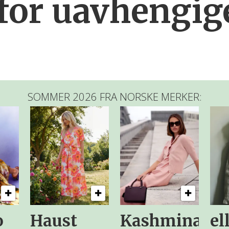
for uavhengig
SOMMER 2026 FRA NORSKE MERKER:
o
Haust
Kashmina
el