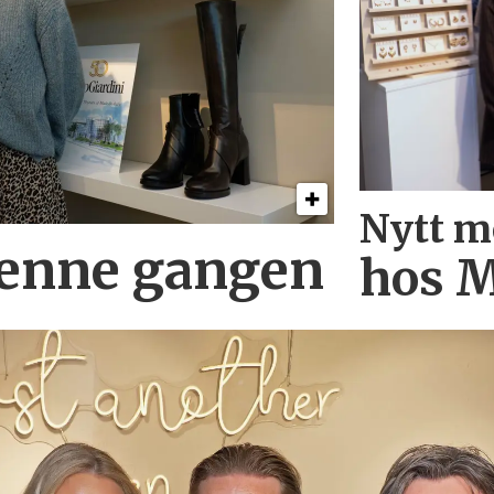
Nytt m
denne gangen
hos M