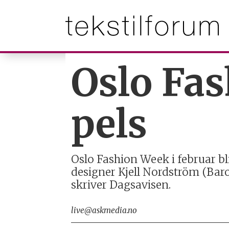
Oslo Fa
pels
Oslo Fashion Week i februar bli
designer Kjell Nordström (Bar
skriver Dagsavisen.
live@askmedia.no