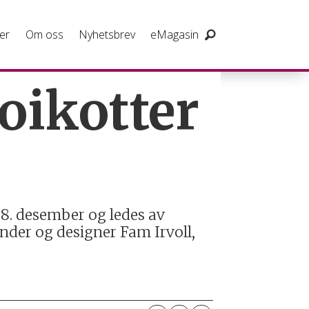
er
Om oss
Nyhetsbrev
eMagasin
oikotter
t 8. desember og ledes av
nder og designer Fam Irvoll,