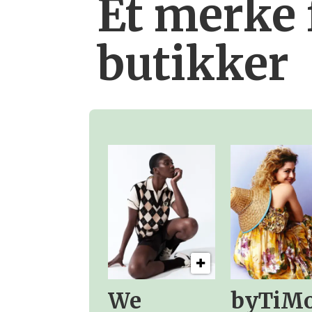
Et merke 
butikker
We
byTiM