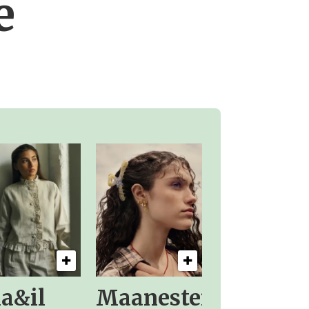
e
la&il
Maanesten